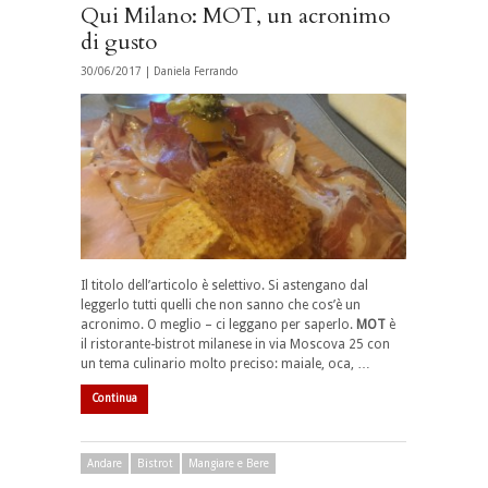
Qui Milano: MOT, un acronimo
di gusto
30/06/2017 |
Daniela Ferrando
Il titolo dell’articolo è selettivo. Si astengano dal
leggerlo tutti quelli che non sanno che cos’è un
acronimo. O meglio – ci leggano per saperlo.
MOT
è
il
ristorante-bistrot
milanese in via Moscova 25 con
un tema culinario molto preciso:
maiale, oca, …
Continua
Andare
Bistrot
Mangiare e Bere