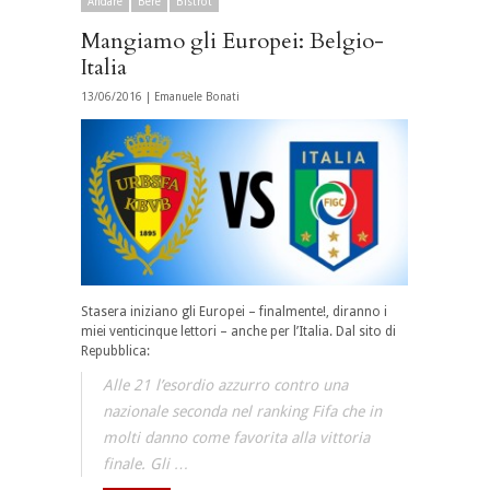
Andare
Bere
Bistrot
Mangiamo gli Europei: Belgio-
Italia
13/06/2016 |
Emanuele Bonati
Stasera iniziano gli Europei – finalmente!, diranno i
miei venticinque lettori – anche per l’Italia. Dal sito di
Repubblica:
Alle 21 l’esordio azzurro contro una
nazionale seconda nel ranking Fifa che in
molti danno come favorita alla vittoria
finale. Gli …