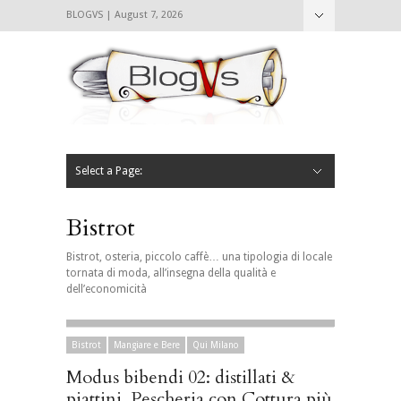
BLOGVS | August 7, 2026
Nascondi
Chi siamo
Contattaci
CIBVS
Blogvs
Foodthings
Foodsletter
Select a Page:
Nascondi
Home
Mangiare e Bere
Bere
Andare
Leggere
L’AntipatiCibVs
Qui Milano
Bistrot
Bistrot, osteria, piccolo caffè… una tipologia di locale
tornata di moda, all’insegna della qualità e
dell’economicità
Bistrot
Mangiare e Bere
Qui Milano
Modus bibendi 02: distillati &
piattini. Pescheria con Cottura più