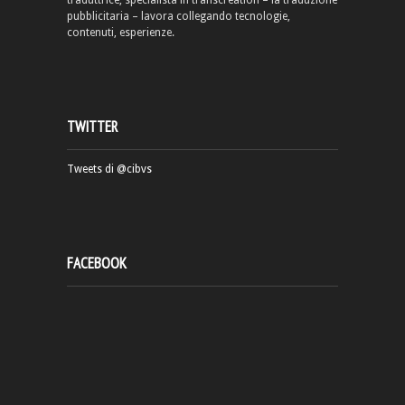
traduttrice, specialista in transcreation – la traduzione
pubblicitaria – lavora collegando tecnologie,
contenuti, esperienze.
TWITTER
Tweets di @cibvs
FACEBOOK