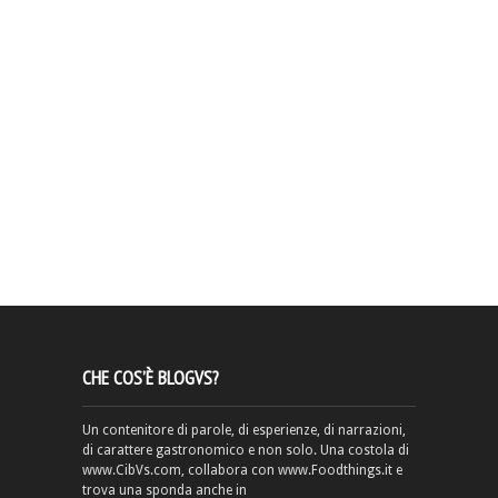
CHE COS’È BLOGVS?
Un contenitore di parole, di esperienze, di narrazioni,
di carattere gastronomico e non solo. Una costola di
www.CibVs.com, collabora con www.Foodthings.it e
trova una sponda anche in