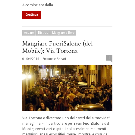
A cominciare dalla …
Continua
Andare
Bistrot
Mangiare e Bere
Mangiare FuoriSalone (del
Mobile): Via Tortona
1
01/04/2015 |
Emanuele Bonati
Via Tortona è diventato uno dei centri della “movida”
meneghina – in particolare per i vari FuoriSalone del
Mobile, eventi vari ospitati collateralmente a eventi
maggiori, spazi espositivi, musei, mostre, e così via.