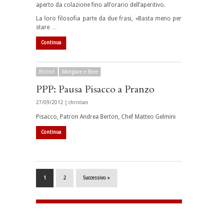
aperto da colazione fino all’orario dell’aperitivo.
La loro filosofia parte da due frasi, «Basta meno per
stare …
Continua
Bistrot
Mangiare e Bere
PPP: Pausa Pisacco a Pranzo
27/09/2012 |
christian
Pisacco, Patron Andrea Berton, Chef Matteo Gelmini
Continua
1
2
Successivo »