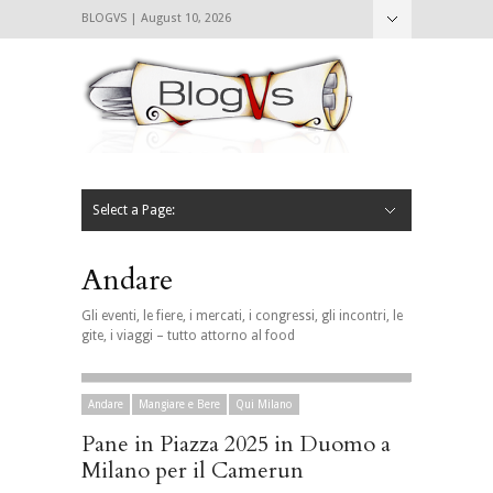
BLOGVS | August 10, 2026
Nascondi
Chi siamo
Contattaci
CIBVS
Blogvs
Foodthings
Foodsletter
Select a Page:
Nascondi
Home
Mangiare e Bere
Bere
Andare
Leggere
L’AntipatiCibVs
Qui Milano
Andare
Gli eventi, le fiere, i mercati, i congressi, gli incontri, le
gite, i viaggi – tutto attorno al food
Andare
Mangiare e Bere
Qui Milano
Pane in Piazza 2025 in Duomo a
Milano per il Camerun