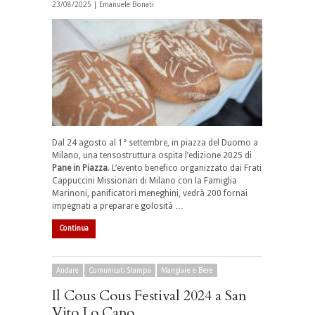
23/08/2025 |
Emanuele Bonati
Dal 24 agosto al 1° settembre, in piazza del Duomo a
Milano, una tensostruttura ospita l’edizione 2025 di
Pane in Piazza
. L’evento benefico organizzato dai
Frati
Cappuccini Missionari
di Milano con la
Famiglia
Marinoni
, panificatori meneghini, vedrà 200 fornai
impegnati a preparare golosità …
Continua
Andare
Comunicati Stampa
Mangiare e Bere
Il Cous Cous Festival 2024 a San
Vito Lo Capo