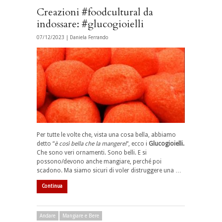
Creazioni #foodcultural da
indossare: #glucogioielli
07/12/2023 |
Daniela Ferrando
Per tutte le volte che, vista una cosa bella, abbiamo
detto “
è
così bella che la mangerei
“, ecco i
Glucogioielli.
Che sono veri ornamenti. Sono belli. E si
possono/devono anche mangiare, perché poi
scadono. Ma siamo sicuri di voler distruggere una …
Continua
Andare
Mangiare e Bere