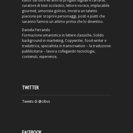
Editor da oltre 40 anni di progetti digitali e cartacei,
curatore di testi scolastici, lettore vorace, implacabile
gourmet, umorista goloso, mostra un talento
piacione per scoprire personaggi, posti e piatti che
saranno famosi un attimo prima che lo diventino.
Daniela Ferrando
Formazione umanistica in lettere classiche. Solido
background in marketing. Copywriter, food-writer e
traduttrice, specialista in transcreation – la traduzione
pubblicitaria – lavora collegando tecnologie,
contenuti, esperienze.
TWITTER
Tweets di @cibvs
FACEBOOK