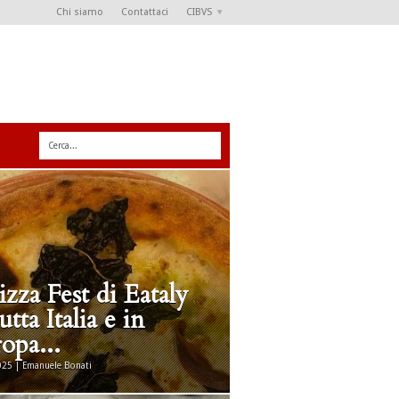
Chi siamo
Contattaci
CIBVS
Pizza Fest di Eataly
utta Italia e in
opa...
25 | Emanuele Bonati