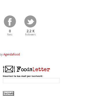
0
2.2 K
Fans
Followers
by
Agendafood
Inserisci la tua mail per iscriverti: