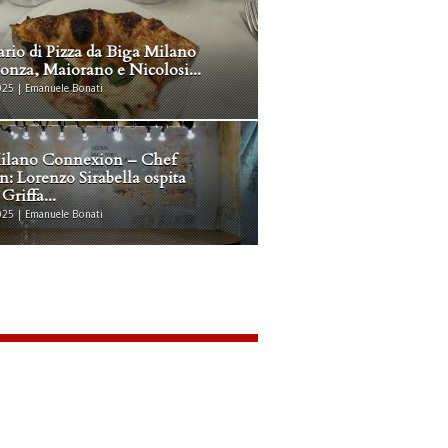
ario di Pizza da Biga Milano
onza, Maiorano e Nicolosi...
25 | Emanuele Bonati
lano Connexion – Chef
n: Lorenzo Sirabella ospita
Griffa...
25 | Emanuele Bonati