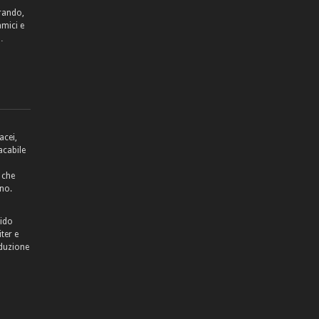
rrando,
amici e
…
acei,
acabile
 che
no.
lido
ter e
aduzione