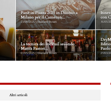
Pane in Piazza 2025 in Duomo a
Itiner
Milano per il Camerun...
con C
23/08/2025 | Emanuele Bonati
16/05/20
DryMi
La tecnica dei cocktail secondo
Editio
Mattia Pastori...
Paolo 
01/05/2025 | Emanuele Bonati
21/03/20
Altri articoli