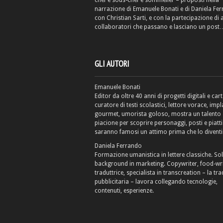
chef e sous-chef e sommelier – proposti nella
narrazione di Emanuele Bonati e di Daniela Fe
con Christian Sarti, e con la partecipazione di 
collaboratori che passano e lasciano un post
GLI AUTORI
Emanuele Bonati
Editor da oltre 40 anni di progetti digitali e cart
curatore di testi scolastici, lettore vorace, impl
gourmet, umorista goloso, mostra un talento
piacione per scoprire personaggi, posti e piatti
saranno famosi un attimo prima che lo diventi
Daniela Ferrando
Formazione umanistica in lettere classiche. So
background in marketing. Copywriter, food-wri
traduttrice, specialista in transcreation – la tr
pubblicitaria – lavora collegando tecnologie,
contenuti, esperienze.