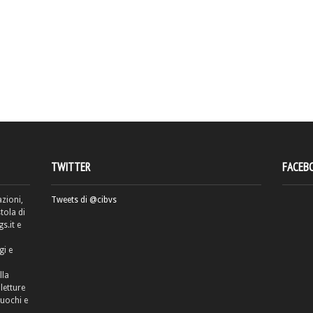
TWITTER
FACEB
azioni,
Tweets di @cibvs
tola di
.it e
gi e
lla
letture
cuochi e