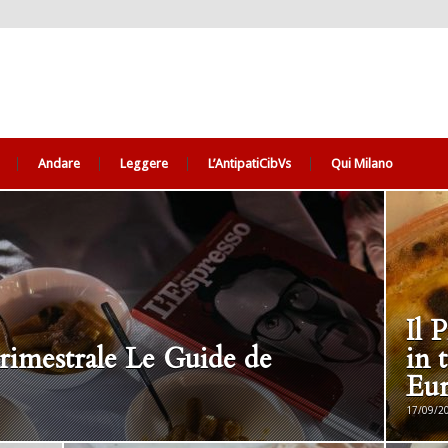
Andare
Leggere
L’AntipatiCibVs
Qui Milano
Il 
 trimestrale Le Guide de
in t
Eur
17/09/20