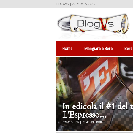
BLOGVS | August 7, 2026
Home
Mangiare e Bere
Bere
In edicola il #1 del
L’Espresso...
29/04/2026 | Emanuele Bonati