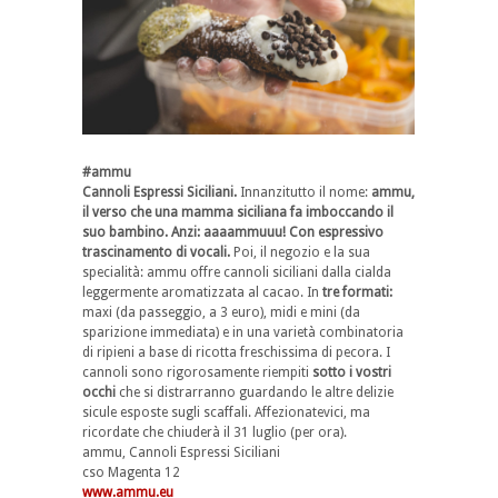
#ammu
Cannoli Espressi Siciliani.
Innanzitutto il nome:
ammu,
il verso che una mamma siciliana fa imboccando il
suo bambino. Anzi: aaaammuuu! Con espressivo
trascinamento di vocali.
Poi, il negozio e la sua
specialità: ammu offre cannoli siciliani dalla cialda
leggermente aromatizzata al cacao. In
tre formati:
maxi (da passeggio, a 3 euro), midi e mini (da
sparizione immediata) e in una varietà combinatoria
di ripieni a base di ricotta freschissima di pecora. I
cannoli sono rigorosamente riempiti
sotto i vostri
occhi
che si distrarranno guardando le altre delizie
sicule esposte sugli scaffali. Affezionatevici, ma
ricordate che chiuderà il 31 luglio (per ora).
ammu, Cannoli Espressi Siciliani
cso Magenta 12
www.ammu.eu