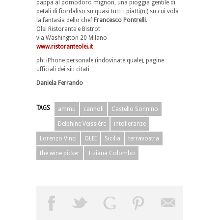
pappa al pomodoro mignon, una pioggia gentile di
petali di fiordaliso su quasi tutti i piatti(ni) su cui vola
la fantasia dello chef
Francesco Pontrelli
.
Olei Ristorante e Bistrot
via Washington 20 Milano
www.ristoranteolei.it
ph: iPhone personale (indovinate quale), pagine
ufficiali dei siti citati
Daniela Ferrando
TAGS
ammu
cannoli
Castello Sonnino
Delphine Veissière
intolleranze
Lorenzo Vinci
OLEI
Sicilia
terravostra
the wine picker
Tiziana Colombo