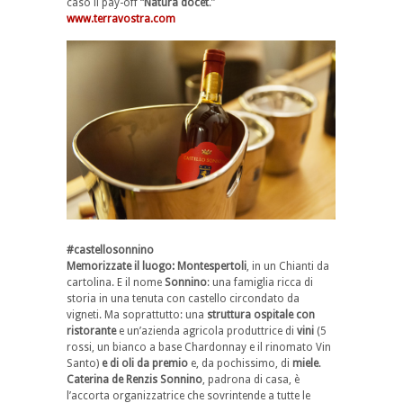
caso il pay-off “
Natura docet
.”
www.terravostra.com
#castellosonnino
Memorizzate il luogo: Montespertoli
, in un Chianti da
cartolina. E il nome
Sonnino
: una famiglia ricca di
storia in una tenuta con castello circondato da
vigneti. Ma soprattutto: una
struttura ospitale con
ristorante
e un’azienda agricola produttrice di
vini
(5
rossi, un bianco a base Chardonnay e il rinomato Vin
Santo)
e di oli da premio
e, da pochissimo, di
miele
.
Caterina de Renzis Sonnino
, padrona di casa, è
l’accorta organizzatrice che sovrintende a tutte le