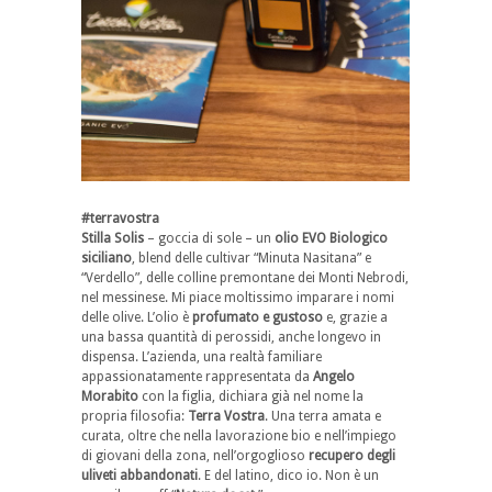
#terravostra
Stilla Solis
– goccia di sole – un
olio EVO Biologico
siciliano
, blend delle cultivar “Minuta Nasitana” e
“Verdello”, delle colline premontane dei Monti Nebrodi,
nel messinese. Mi piace moltissimo imparare i nomi
delle olive. L’olio è
profumato e gustoso
e, grazie a
una bassa quantità di perossidi, anche longevo in
dispensa. L’azienda, una realtà familiare
appassionatamente rappresentata da
Angelo
Morabito
con la figlia, dichiara già nel nome la
propria filosofia:
Terra Vostra
. Una terra amata e
curata, oltre che nella lavorazione bio e nell’impiego
di giovani della zona, nell’orgoglioso
recupero degli
uliveti abbandonati
. E del latino, dico io. Non è un