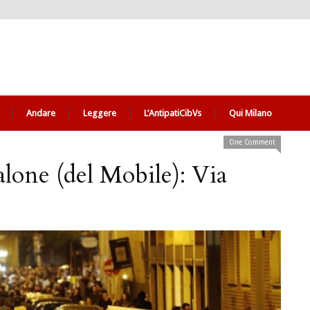
Andare
Leggere
L’AntipatiCibVs
Qui Milano
One Comment
lone (del Mobile): Via