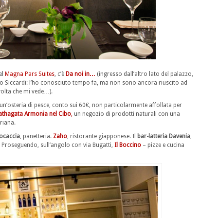
el
Magna Pars Suites
, c’è
Da noi in…
(ingresso dall’altro lato del palazzo,
ulvio Siccardi: l’ho conosciuto tempo fa, ma non sono ancora riuscito ad
volta che mi vede…).
 un’osteria di pesce, conto sui 60€, non particolarmente affollata per
athagata Armonia nel Cibo
,
un negozio di prodotti naturali con una
riana.
ocaccia
, panetteria.
Zaho
, ristorante giapponese. Il
bar-latteria Davenia
,
. Proseguendo, sull’angolo con via Bugatti,
Il Boccino
– pizze e cucina