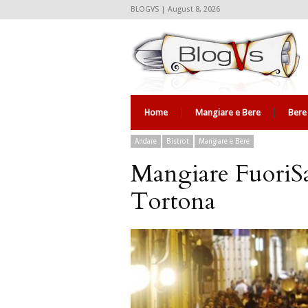
BLOGVS | August 8, 2026
Home
Mangiare e Bere
Bere
Andare
Bistrot
Mangiare e Bere
Mangiare FuoriSa
Tortona