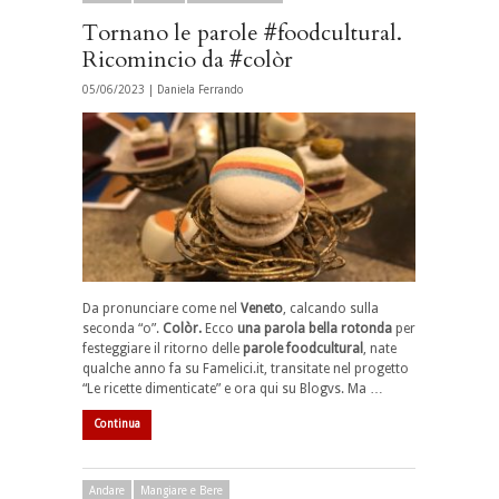
Tornano le parole #foodcultural.
Ricomincio da #colòr
05/06/2023 |
Daniela Ferrando
Da pronunciare come nel
Veneto
, calcando sulla
seconda “o”.
Colòr.
Ecco
una parola bella rotonda
per
festeggiare il ritorno delle
parole foodcultural
, nate
qualche anno fa su Famelici.it, transitate nel progetto
“Le ricette dimenticate” e ora qui su Blogvs. Ma …
Continua
Andare
Mangiare e Bere