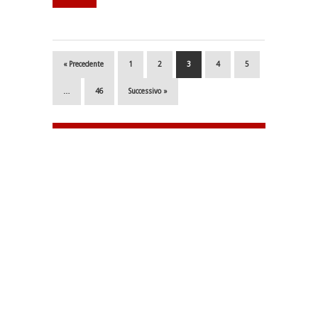
« Precedente
1
2
3
4
5
…
46
Successivo »