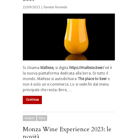
22/09/2023 |
Daniela Ferrando
Si chiama
Maltese,
si digita
https://maltese.beer/
ed è
la nuova piattaforma dedicata alla birra. Di tutto il
mondo. Maltese si autodichiara
The place to beer
e
non è solo un e-commerce. Lo si vede fin dal menu
principale che recita: Birre, …
Continua
Andare
Bere
Monza Wine Experience 2023: le
novità