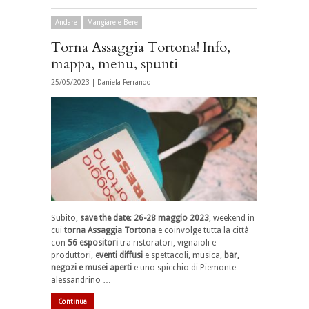
Andare
Mangiare e Bere
Torna Assaggia Tortona! Info,
mappa, menu, spunti
25/05/2023 |
Daniela Ferrando
Subito,
save the date
:
26-28 maggio 2023
, weekend in
cui
torna Assaggia Tortona
e coinvolge tutta la città
con
56 espositori
tra ristoratori, vignaioli e
produttori,
eventi diffusi
e spettacoli, musica,
bar,
negozi e musei aperti
e uno spicchio di Piemonte
alessandrino …
Continua