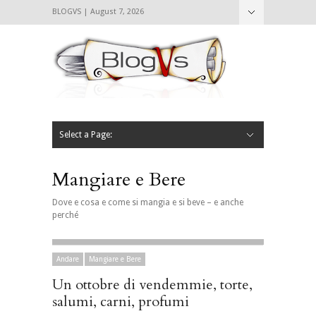
BLOGVS | August 7, 2026
Nascondi
Chi siamo
Contattaci
CIBVS
Blogvs
Foodthings
Foodsletter
Select a Page:
Nascondi
Home
Mangiare e Bere
Bere
Andare
Leggere
L’AntipatiCibVs
Qui Milano
Mangiare e Bere
Dove e cosa e come si mangia e si beve – e anche
perché
Andare
Mangiare e Bere
Un ottobre di vendemmie, torte,
salumi, carni, profumi