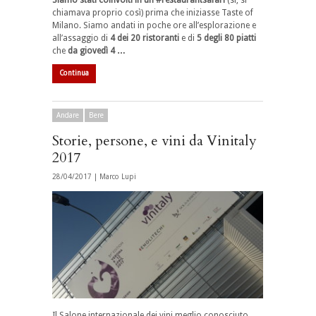
Siamo stati coinvolti in un #restaurantsafari
(sì, si
chiamava proprio così) prima che iniziasse Taste of
Milano. Siamo andati in poche ore all’esplorazione e
all’assaggio di
4 dei 20 ristoranti
e di
5 degli 80 piatti
che
da giovedì 4 …
Continua
Andare
Bere
Storie, persone, e vini da Vinitaly
2017
28/04/2017 |
Marco Lupi
Il Salone internazionale dei vini meglio conosciuto