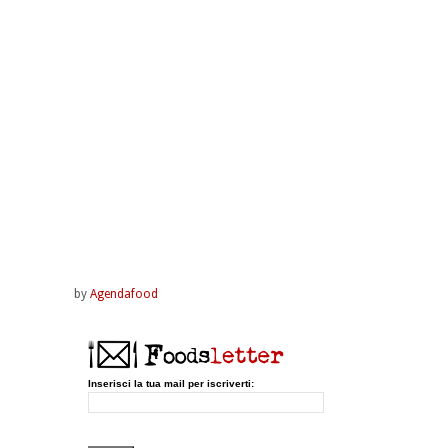
by
Agendafood
Inserisci la tua mail per iscriverti: