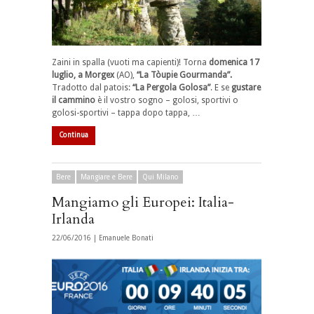
Zaini in spalla (vuoti ma capienti)! Torna
domenica 17
luglio, a Morgex
(AO),
“La Tòupie Gourmanda”.
Tradotto dal patois:
“La Pergola Golosa”
. E se
gustare
il cammino
è il vostro sogno – golosi, sportivi o
golosi-sportivi – tappa dopo tappa, …
Continua
Bere
Mangiare e Bere
Qui Milano
Mangiamo gli Europei: Italia-
Irlanda
22/06/2016 |
Emanuele Bonati