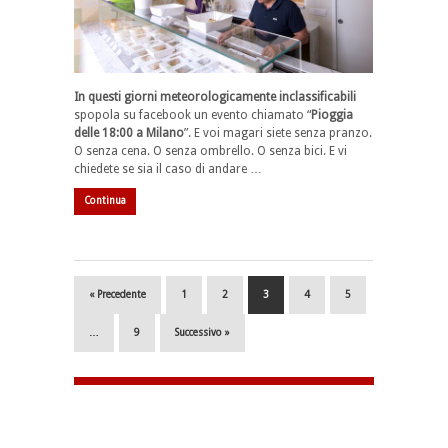
In questi giorni meteorologicamente inclassificabili
spopola su facebook un evento chiamato “
Pioggia
delle 18:00 a Milano
”. E voi magari siete senza pranzo.
O senza cena. O senza ombrello. O senza bici. E vi
chiedete se sia il caso di andare …
Continua
« Precedente
1
2
3
4
5
…
9
Successivo »