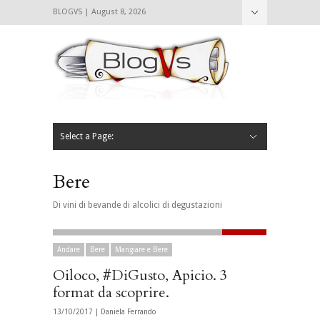
BLOGVS | August 8, 2026
Nascondi
Chi siamo
Contattaci
CIBVS
Blogvs
Foodthings
Foodsletter
Select a Page:
Nascondi
Home
Mangiare e Bere
Bere
Andare
Leggere
L’AntipatiCibVs
Qui Milano
Bere
Di vini di bevande di alcolici di degustazioni
Andare
Bere
Mangiare e Bere
Oiloco, #DiGusto, Apicio. 3
format da scoprire.
13/10/2017 |
Daniela Ferrando