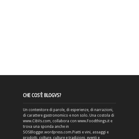
CHE COS’È BLOGVS?
Un contenitore di parole, di esperienze, di narrazioni,
di carattere gastronomico e non solo. Una costola di
www.CibVs.com, collabora con www.Foodthings.it e
trova una sponda anche in
SOSBlogger.wordpress.com.Piatti e vini, assaggi e
prodotti, colture, culture e tradizioni, eventi e