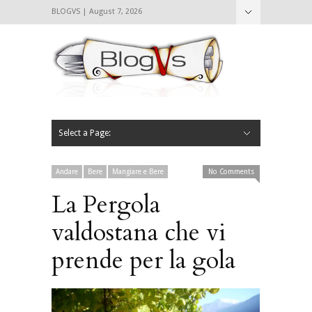
BLOGVS | August 7, 2026
Nascondi
Chi siamo
Contattaci
CIBVS
Blogvs
Foodthings
Foodsletter
Select a Page:
Nascondi
Home
Mangiare e Bere
Bere
Andare
Leggere
L’AntipatiCibVs
Qui Milano
Andare
Bere
Mangiare e Bere
No Comments
La Pergola
valdostana che vi
prende per la gola