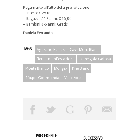
Pagamento all’atto della prenotazione
– Intero: € 25.00
– Ragazzi 7-12 anni: € 15,00
– Bambini 0-6 anni: Gratis
Daniela Ferrando
TAGS
Agostino Buillas
Cave Mont Blanc
fiere e manifestazioni
La Pergola Golosa
Monte Bianco
Morgex
Prié Blanc
Tòupie Gourmanda
Val d'Aosta
PRECEDENTE
SUCCESSIVO