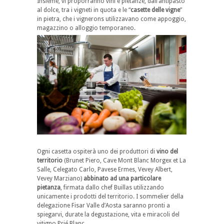
Insieme, vi proporranno vini e pietanze, dall’antipasto
al dolce, tra i vigneti in quota e le “
casette delle vigne
”
in pietra, che i vignerons utilizzavano come appoggio,
magazzino o alloggio temporaneo.
Ogni casetta ospiterà uno dei produttori di
vino del
territorio
(Brunet Piero, Cave Mont Blanc Morgex et La
Salle, Celegato Carlo, Pavese Ermes, Vevey Albert,
Vevey Marziano)
abbinato ad una particolare
pietanza
, firmata dallo chef Buillas utilizzando
unicamente i prodotti del territorio. I sommelier della
delegazione Fisar Valle d’Aosta saranno pronti a
spiegarvi, durate la degustazione, vita e miracoli del
vitigno Prié Blanc.