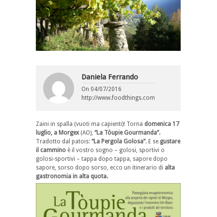
Daniela Ferrando
On
04/07/2016
http://www.foodthings.com
Zaini in spalla (vuoti ma capienti)! Torna
domenica 17
luglio, a Morgex
(AO),
“La Tòupie Gourmanda”.
Tradotto dal patois:
“La Pergola Golosa”
. E se
gustare
il cammino
è il vostro sogno – golosi, sportivi o
golosi-sportivi – tappa dopo tappa, sapore dopo
sapore, sorso dopo sorso, ecco un itinerario di
alta
gastronomia in alta quota.