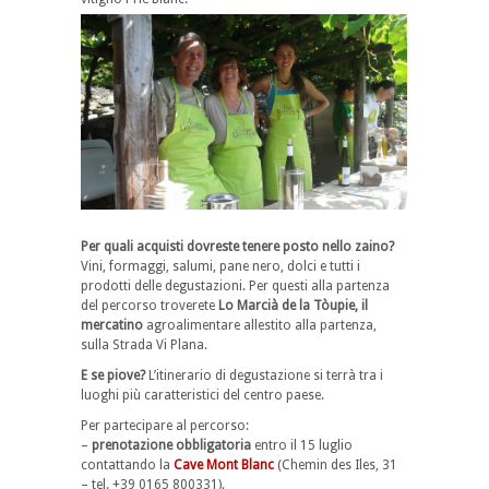
Per quali acquisti dovreste tenere posto nello zaino?
Vini, formaggi, salumi, pane nero, dolci e tutti i
prodotti delle degustazioni. Per questi alla partenza
del percorso troverete
Lo Marcià de la Tòupie, il
mercatino
agroalimentare allestito alla partenza,
sulla Strada Vi Plana.
E se piove?
L’itinerario di degustazione si terrà tra i
luoghi più caratteristici del centro paese.
Per partecipare al percorso:
–
prenotazione obbligatoria
entro il 15 luglio
contattando la
Cave Mont Blanc
(Chemin des Iles, 31
– tel. +39 0165 800331).