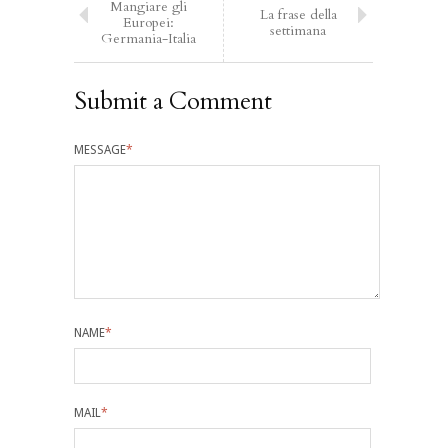
Mangiare gli
La frase della
Europei:
settimana
Germania-Italia
Submit a Comment
MESSAGE
*
NAME
*
MAIL
*