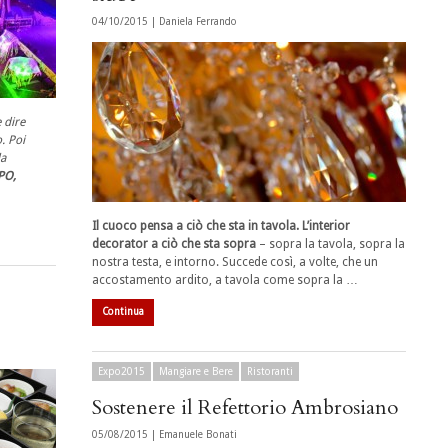
04/10/2015 |
Daniela Ferrando
 dire
. Poi
la
PO,
Il cuoco pensa a ciò che sta in tavola. L’interior
decorator a ciò che sta sopra
– sopra la tavola, sopra la
nostra testa, e intorno. Succede così, a volte, che un
accostamento ardito, a tavola come sopra la …
Continua
Expo2015
Mangiare e Bere
Ristoranti
Sostenere il Refettorio Ambrosiano
05/08/2015 |
Emanuele Bonati