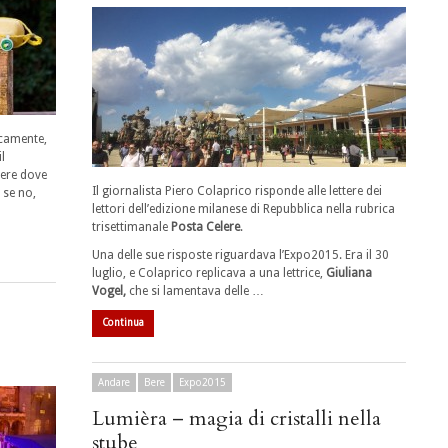
icamente,
l
iere dove
Il giornalista Piero Colaprico risponde alle lettere dei
 se no,
lettori dell’edizione milanese di Repubblica nella rubrica
trisettimanale
Posta Celere
.
Una delle sue risposte riguardava l’Expo2015. Era il 30
luglio, e Colaprico replicava a una lettrice,
Giuliana
Vogel,
che si lamentava delle …
Continua
e
Andare
Bere
Expo2015
Lumièra – magia di cristalli nella
stube