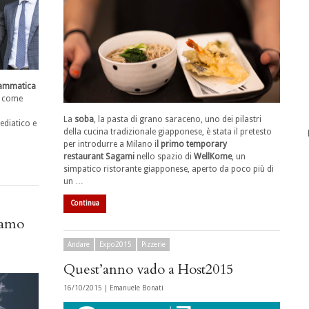
rammatica
 a come
La
soba
, la pasta di grano saraceno, uno dei pilastri
ediatico e
della cucina tradizionale giapponese, è stata il pretesto
per introdurre a Milano i
l primo temporary
restaurant Sagami
nello spazio di
WellKome
, un
simpatico ristorante giapponese, aperto da poco più di
un …
Continua
iamo
Andare
Expo2015
Pizzerie
Quest’anno vado a Host2015
16/10/2015 |
Emanuele Bonati