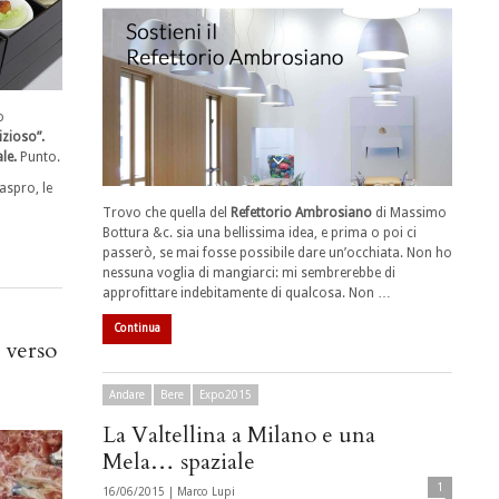
o
izioso”.
le.
Punto.
aspro, le
Trovo che quella del
Refettorio Ambrosiano
di Massimo
Bottura &c. sia una bellissima idea, e prima o poi ci
passerò, se mai fosse possibile dare un’occhiata. Non ho
nessuna voglia di mangiarci: mi sembrerebbe di
approfittare indebitamente di qualcosa. Non …
Continua
 verso
Andare
Bere
Expo2015
La Valtellina a Milano e una
Mela… spaziale
1
16/06/2015 |
Marco Lupi