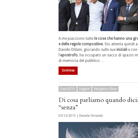
A me piacciono tutte
le cose che hanno una g
e delle regole compositive
. Sto attenta quindi
Davide Oldani, giocando sulle sue
iniziali
e con
l’
apostrofo
, ha occupato un sacco di spazio m
di memoria del pubblico …
Continua
Expo2015
Leggere
Mangiare e Bere
Di cosa parliamo quando dic
“senza”
03/12/2015 |
Daniela Ferrando