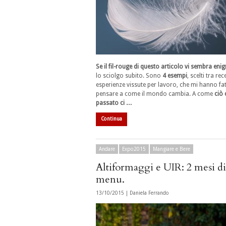
Se il fil-rouge di questo articolo vi sembra eni
lo sciolgo subito. Sono
4 esempi
, scelti tra rec
esperienze vissute per lavoro, che mi hanno fa
pensare a come il mondo cambia. A come
ciò 
passato ci …
Continua
Andare
Expo2015
Mangiare e Bere
Altiformaggi e UIR: 2 mesi di 
menu.
13/10/2015 |
Daniela Ferrando