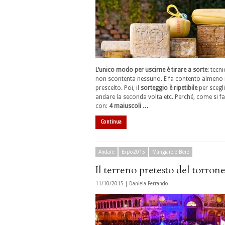
L’unico modo per uscirne è tirare a sorte
: tecn
non scontenta nessuno. E fa contento almeno i
prescelto. Poi, il
sorteggio è ripetibile
per scegl
andare la seconda volta etc. Perché, come si fa
con:
4 maiuscoli …
Continua
Andare
Expo2015
Mangiare e Bere
Il terreno pretesto del torron
11/10/2015 |
Daniela Ferrando