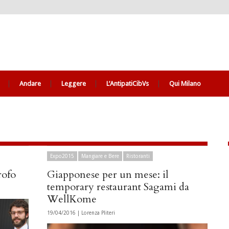
Andare
Leggere
L’AntipatiCibVs
Qui Milano
Expo2015
Mangiare e Bere
Ristoranti
rofo
Giapponese per un mese: il
temporary restaurant Sagami da
WellKome
19/04/2016 |
Lorenza Pliteri