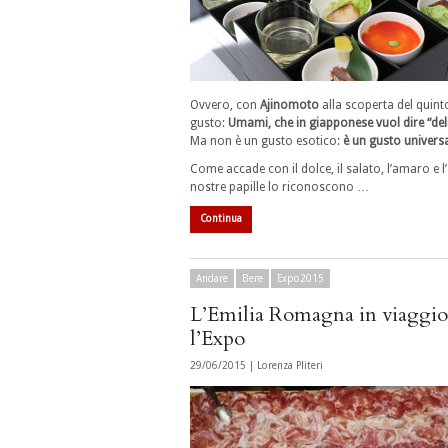
Ovvero, con
Ajinomoto
alla scoperta del quint
gusto:
Umami, che in giapponese vuol dire “del
Ma non è un gusto esotico:
è un gusto universa
Come accade con il dolce, il salato, l’amaro e l’
nostre papille lo riconoscono …
Continua
Andare
Bere
Expo2015
L’Emilia Romagna in viaggio
l’Expo
29/06/2015 |
Lorenza Pliteri