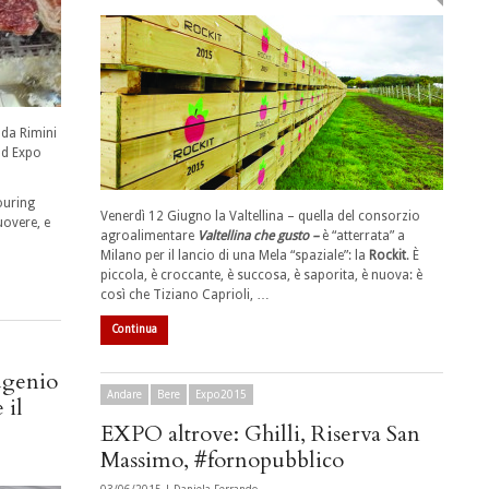
 da Rimini
ad Expo
ouring
Venerdì 12 Giugno la Valtellina – quella del consorzio
uovere, e
agroalimentare
Valtellina che gusto –
è “atterrata” a
Milano per il lancio di una Mela “spaziale”: la
Rockit
. È
piccola, è croccante, è succosa, è saporita, è nuova: è
così che Tiziano Caprioli, …
Continua
Eugenio
Andare
Bere
Expo2015
 il
EXPO altrove: Ghilli, Riserva San
Massimo, #fornopubblico