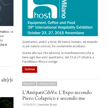
gmatico
, ve
enti
tto
Quest’anno, andrò a Host. Mi hanno invitato, ed essendo
che in
io per natura curioso, ho ovviamente accettato.
Giunta alla sua 39a edizione, la manifestazione (che si
tiene ogni due anni: quest’anno, dal 23 al 27 ottobre, a
FieraMilano Rho) si rivolge …
Continua
alt(r)i
Expo2015
L'AntipatiCibVs
L’AntipatiCibVs: L’Expo secondo
Piero Colaprico e secondo me
11/10/2015 |
Emanuele Bonati