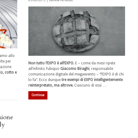
03/06/2015 |
Daniela Ferrando
iamo allo
olte per
Non tutto l’EXPO è all’EXPO.
E – come da mesi ripete
tazione
all’infinito l’ubiquo
Giacomo Biraghi
, responsabile
o, cotto e
comunicazione digitale del megaevento – “l’EXPO è di chi
lo fa”. Ecco dunque
tre esempi di EXPO intelligentemente
reinterpretato, ma altrove.
Ciascuno di essi …
Continua
sione
ly