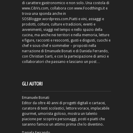
di carattere gastronomico e non solo. Una costola di
www.CibVs.com, collabora con www.Foodthings.it e
trova una sponda anche in
SOSBlogger.wordpress.com.Piatti e vini, assaggi e
prodotti, colture, culture e tradizioni, eventi e
avvenimenti, viaggi nel tempo e nello spazio della
cucina, ma anche nei territori e nella memoria, letture
e figure, racconti e resoconti, gusti e disgusti, cuochi e
chef e sous-chef e sommelier – proposti nella
narrazione di Emanuele Bonati e di Daniela Ferrando,
con Christian Sarti, e con la partecipazione di amici e
collaboratori che passano e lasciano un post…
GLI AUTORI
Emanuele Bonati
Editor da oltre 40 anni di progetti digitali e cartacei,
curatore di testi scolastici, lettore vorace, implacabile
gourmet, umorista goloso, mostra un talento
piacione per scoprire personaggi, posti e piatti che
saranno famosi un attimo prima che lo diventino.
Daniela Ferrando