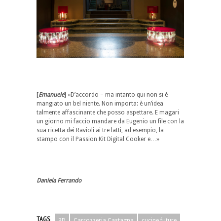
[
Emanuele
]
«D’accordo – ma intanto qui non si è
mangiato un bel niente. Non importa: è un’idea
talmente affascinante che posso aspettare. E magari
un giorno mi faccio mandare da Eugenio un file con la
sua ricetta dei Ravioli ai tre latti, ad esempio, la
stampo con il Passion Kit Digital Cooker e…»
Daniela Ferrando
TAGS
3D
Carrozzeria Castagna
cucine future