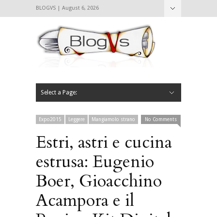
BLOGVS | August 6, 2026
Nascondi
Chi siamo
Contattaci
CIBVS
Blogvs
Foodthings
Foodsletter
Select a Page:
Nascondi
Home
Mangiare e Bere
Bere
Andare
Leggere
L’AntipatiCibVs
Qui Milano
Expo2015
Leggere
Mangiamolo strano
No Comments
Estri, astri e cucina
estrusa: Eugenio
Boer, Gioacchino
Acampora e il