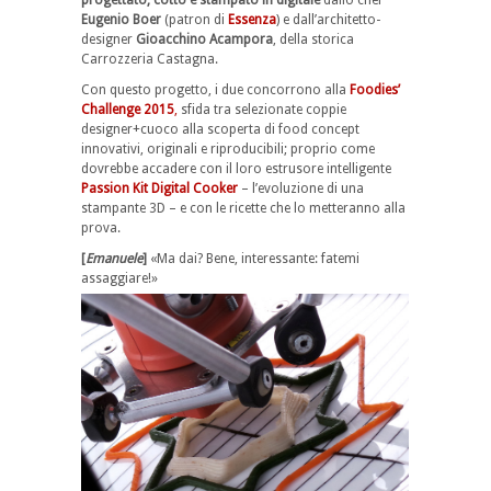
Eugenio Boer
(patron di
Essenza
) e dall’architetto-
designer
Gioacchino Acampora
, della storica
Carrozzeria Castagna.
Con questo progetto, i due concorrono alla
Foodies’
Challenge 2015
,
sfida tra selezionate coppie
designer+cuoco alla scoperta di food concept
innovativi, originali e riproducibili; proprio come
dovrebbe accadere con il loro estrusore intelligente
Passion Kit Digital Cooker
– l’evoluzione di una
stampante 3D – e con le ricette che lo metteranno alla
prova.
[
Emanuele
]
«Ma dai? Bene, interessante: fatemi
assaggiare!»