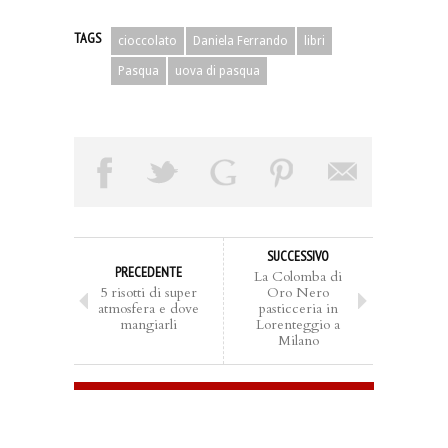
TAGS
cioccolato
Daniela Ferrando
libri
Pasqua
uova di pasqua
SUCCESSIVO
PRECEDENTE
La Colomba di
5 risotti di super
Oro Nero
atmosfera e dove
pasticceria in
mangiarli
Lorenteggio a
Milano