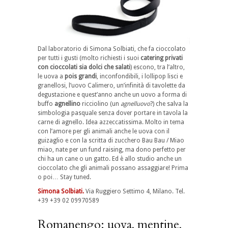
Dal laboratorio di Simona Solbiati, che fa cioccolato
per tutti i gusti (molto richiesti i suoi
catering privati
con cioccolati sia dolci che salati
) escono, tra l’altro,
le uova a
pois grandi
, inconfondibili, i lollipop lisci e
granellosi, l’uovo Calimero, un’infinità di tavolette da
degustazione e quest’anno anche un uovo a forma di
buffo
agnellino
ricciolino (un
agnelluovo
?) che salva la
simbologia pasquale senza dover portare in tavola la
carne di agnello. Idea azzeccatissima. Molto in tema
con l’amore per gli animali anche le uova con il
guizaglio e con la scritta di zucchero Bau Bau / Miao
miao, nate per un fund raising, ma dono perfetto per
chi ha un cane o un gatto. Ed è allo studio anche un
cioccolato che gli animali possano assaggiare! Prima
o poi… Stay tuned.
Simona Solbiati.
Via Ruggiero Settimo 4, Milano. Tel.
+39 +39 02 09970589
Romanengo: uova, mentine,