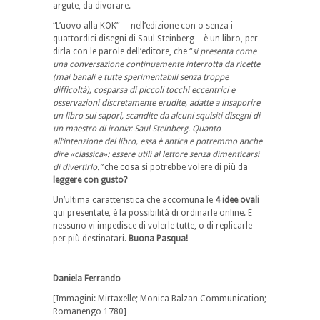
argute, da divorare.
“L’uovo alla KOK” – nell’edizione con o senza i
quattordici disegni di Saul Steinberg – è un libro, per
dirla con le parole dell’editore, che “
si presenta come
una conversazione continuamente interrotta da ricette
(mai banali e tutte sperimentabili senza troppe
difficoltà), cosparsa di piccoli tocchi eccentrici e
osservazioni discretamente erudite, adatte a insaporire
un libro sui sapori, scandite da alcuni squisiti disegni di
un maestro di ironia: Saul Steinberg. Quanto
all’intenzione del libro, essa è antica e potremmo anche
dire «classica»: essere utili al lettore senza dimenticarsi
di divertirlo.”
che cosa si potrebbe volere di più da
leggere con gusto?
Un’ultima caratteristica che accomuna le
4 idee ovali
qui presentate, è la possibilità di ordinarle online. E
nessuno vi impedisce di volerle tutte, o di replicarle
per più destinatari.
Buona Pasqua!
Daniela Ferrando
[Immagini: Mirtaxelle; Monica Balzan Communication;
Romanengo 1780]