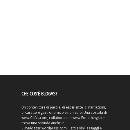
CHE COS’È BLOGVS?
Un contenitore di parole, di esperienze, di narrazioni,
di carattere gastronomico e non solo. Una costola di
www.CibVs.com, collabora con www.Foodthings.it e
trova una sponda anche in
SOSBlogger.wordpress.com.Piatti e vini, assaggi e