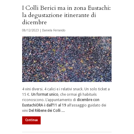
I Colli Berici ma in zona Eustachi:
la degustazione itinerante di
dicembre
08/12/2023 |
Daniela Ferrando
4 vini diversi. 4 calici e i relativi snack. Un solo ticket a
15 €.
Un format unico
, che ormai gli habitués
riconoscono. L’appuntamento di
dicembre con
EustachiORA
è
dall’11 al 19
all’assaggio guidato dei
vini
Del Rèbene dei Colli …
Continua