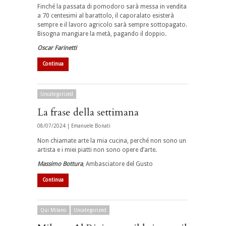
Finché la passata di pomodoro sarà messa in vendita
a 70 centesimi al barattolo, il caporalato esisterà
sempre e il lavoro agricolo sarà sempre sottopagato.
Bisogna mangiare la metà, pagando il doppio.
Oscar Farinetti
Continua
Uncategorized
La frase della settimana
08/07/2024 |
Emanuele Bonati
Non chiamate arte la mia cucina, perché non sono un
artista e i miei piatti non sono opere d’arte.
Massimo Bottura
, Ambasciatore del Gusto
Continua
Qui Milano
Uncategorized