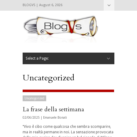
BLOGVS | August 6, 2026
Nascondi
Chi siamo
Contattaci
CIBVS
Blogvs
Foodthings
Foodsletter
Select a Page:
Nascondi
Home
Mangiare e Bere
Bere
Andare
Leggere
L’AntipatiCibVs
Qui Milano
Uncategorized
Uncategorized
La frase della settimana
02/06/2025 |
Emanuele Bonati
“Vivo il cibo come qualcosa che sembra scomparire,
ma in realtà permane in noi. La sensazione provocata