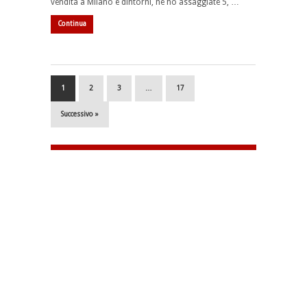
vendita a Milano e dintorni, ne ho assaggiate 5, …
Continua
1
2
3
…
17
Successivo »