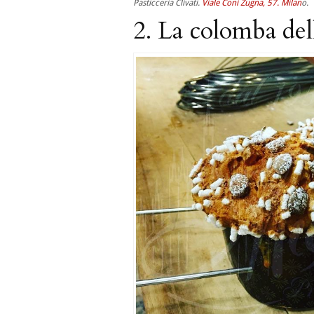
Pasticceria Clivati.
Viale Coni Zugna, 57. Milan
o.
2. La colomba del