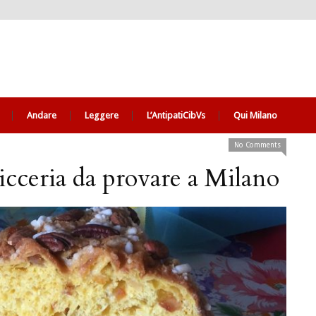
Andare
Leggere
L’AntipatiCibVs
Qui Milano
No Comments
icceria da provare a Milano