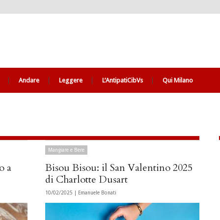
Andare
Leggere
L’AntipatiCibVs
Qui Milano
Mangiare e Bere
o a
Bisou Bisou: il San Valentino 2025
di Charlotte Dusart
10/02/2025 |
Emanuele Bonati