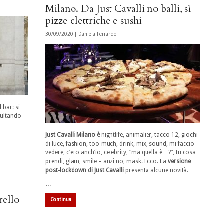
Milano. Da Just Cavalli no balli, sì
pizze elettriche e sushi
30/09/2020 |
Daniela Ferrando
 bar: si
sultando
Just Cavalli Milano è
nightlife, animalier, tacco 12, giochi
di luce, fashion, too-much, drink, mix, sound, mi faccio
vedere, c’ero anch’io, celebrity, “ma quella è…?”, tu cosa
prendi, glam, smile – anzi no, mask. Ecco. La
versione
post-lockdown di Just Cavalli
presenta alcune novità.
…
rello
Continua