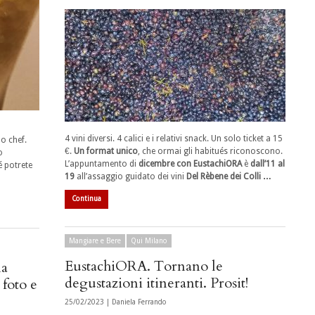
4 vini diversi. 4 calici e i relativi snack. Un solo ticket a 15
o chef.
€.
Un format unico
, che ormai gli habitués riconoscono.
o
L’appuntamento di
dicembre con EustachiORA
è
dall’11 al
 potrete
19
all’assaggio guidato dei vini
Del Rèbene dei Colli …
Continua
Mangiare e Bere
Qui Milano
EustachiORA. Tornano le
na
degustazioni itineranti. Prosit!
foto e
25/02/2023 |
Daniela Ferrando