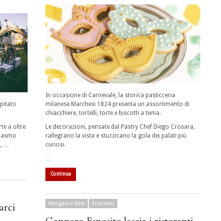
In occasione di Carnevale, la storica pasticceria
spitato
milanese Marchesi 1824 presenta un assortimento di
chiacchiere, tortelli, torte e biscotti a tema.
te a oltre
Le decorazioni, pensate dal Pastry Chef Diego Crosara,
siasmo
rallegrano la vista e stuzzicano la gola dei palati più
i, …
curiosi.
…
Continua
arci
Mangiare e Bere
Ristoranti