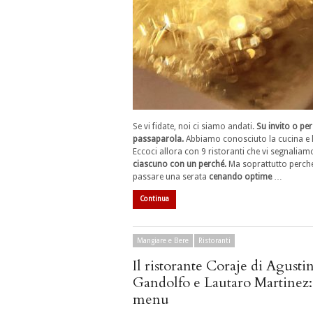
Se vi fidate, noi ci siamo andati.
Su invito o per
passaparola.
Abbiamo conosciuto la cucina e l
Eccoci allora con 9 ristoranti che vi segnaliam
ciascuno con un perché.
Ma soprattutto perché
passare una serata
cenando optime
…
Continua
Mangiare e Bere
Ristoranti
Il ristorante Coraje di Agusti
Gandolfo e Lautaro Martinez: 
menu