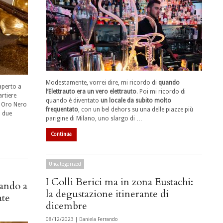
Modestamente, vorrei dire, mi ricordo di
quando
aperto a
l’Elettrauto era un vero elettrauto
. Poi mi ricordo di
artiere
quando è diventato
un locale da subito molto
e Oro Nero
frequentato
, con un bel dehors su una delle piazze più
n due
parigine di Milano, uno slargo di …
Continua
Uncategorized
I Colli Berici ma in zona Eustachi:
nando a
la degustazione itinerante di
ate
dicembre
08/12/2023 |
Daniela Ferrando