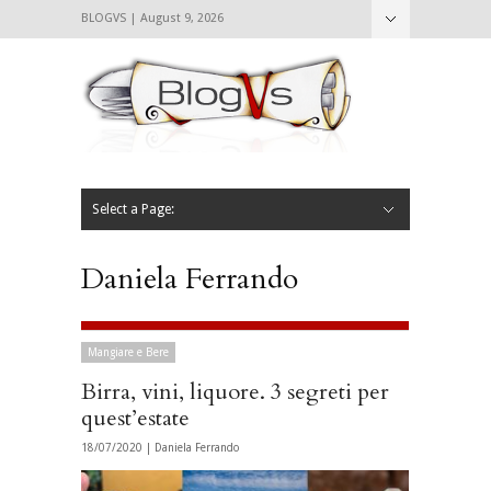
BLOGVS | August 9, 2026
Nascondi
Chi siamo
Contattaci
CIBVS
Blogvs
Foodthings
Foodsletter
Select a Page:
Nascondi
Home
Mangiare e Bere
Bere
Andare
Leggere
L’AntipatiCibVs
Qui Milano
Daniela Ferrando
Mangiare e Bere
Birra, vini, liquore. 3 segreti per
quest’estate
18/07/2020 |
Daniela Ferrando