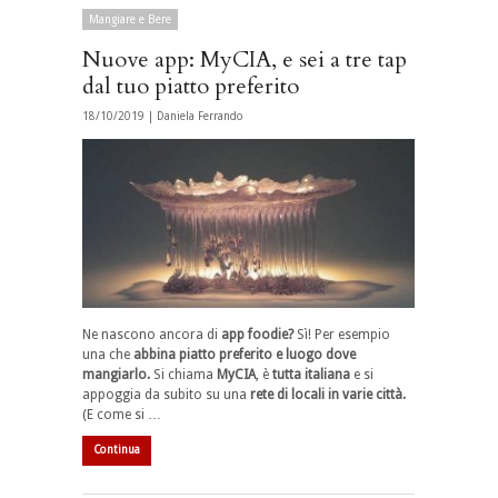
Mangiare e Bere
Nuove app: MyCIA, e sei a tre tap
dal tuo piatto preferito
18/10/2019 |
Daniela Ferrando
Ne nascono ancora di
app foodie?
Sì! Per esempio
una che
abbina piatto preferito e luogo dove
mangiarlo.
Si chiama
MyCIA
, è
tutta italiana
e si
appoggia da subito su una
rete di locali in varie città.
(E come si …
Continua