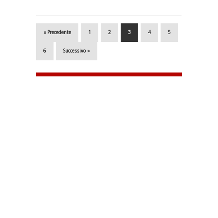
« Precedente
1
2
3
4
5
6
Successivo »