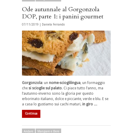
Ode autunnale al Gorgonzola
DOP, parte 1: i panini gourmet
07/11/2019 |
Daniela Ferrando
Gorgonzola
: un
nome-scioglilingua
, un formaggio
che
si scioglie sul palato
. Ci piace tutto l’anno, ma
l’autunno-inverno sono la gloria per questo
erborinato italiano, dolce e piccante, verde e blu. E se
a casa lo gustiamo sui cachi maturi,
in giro …
Continua
Andare
Mangiare e Bere