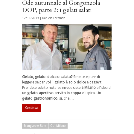
Ode autunnale al Gorgonzola
DOP, parte 2: i gelati salati
12/11/2019 |
Daniela Ferrando
Gelato, gelato: dolce o salato?
Smettete pure di
leggere se per voi il gelato è solo dolce e dessert.
Prendete subito nota se invece siete
a Milano
e l’idea di
un gelato-aperitivo
servito in coppa
vi ispira. Un
gelato
gastronomico
, sì,
che …
Continua
Mangiare e Bere
Qui Milano