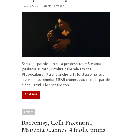
19/01/2020 |
Daniela Ferrando
Scelgo le parole con cura per descrivere
Stefania
(Stefania Turato), un’altra delle mie amiche
#foodcultural. Perché anche lei fa lo stesso nel suo
lavoro di
sommelier FISAR e wine coach
, con le parole
e con i gesti. Cioè sceglie con …
Continua
Andare
Racconigi, Colli Piacentini,
Magenta, Cannes: 4 fughe prima