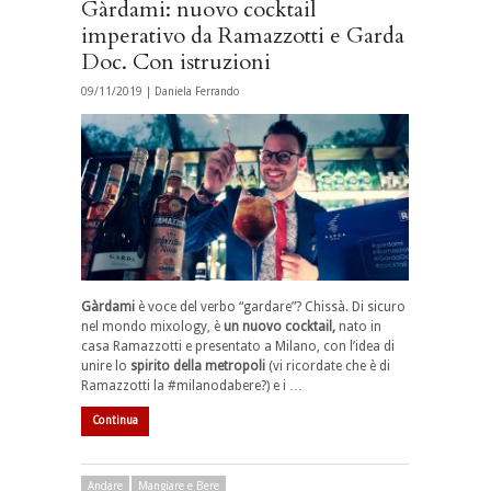
Gàrdami: nuovo cocktail
imperativo da Ramazzotti e Garda
Doc. Con istruzioni
09/11/2019 |
Daniela Ferrando
Gàrdami
è voce del verbo “gardare”? Chissà. Di sicuro
nel mondo mixology, è
un nuovo cocktail,
nato in
casa Ramazzotti e presentato a Milano, con l’idea di
unire lo
spirito della metropoli
(vi ricordate che è di
Ramazzotti la #milanodabere?) e i …
Continua
Andare
Mangiare e Bere