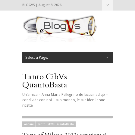
BLOGVS | August 8, 2026
Nascondi
Chi siamo
Contattaci
CIBVS
Blogvs
Foodthings
Foodsletter
Select a Page:
Nascondi
Home
Mangiare e Bere
Bere
Andare
Leggere
L’AntipatiCibVs
Qui Milano
Tanto CibVs
QuantoBasta
Un’amica – Anna Maria Pellegrino de lacucinadiqb –
condivide con noi il suo mondo, le sue idee, le sue
ricette
Andare
Tanto CibVs QuantoBasta