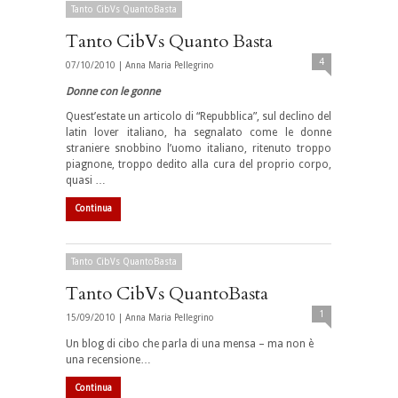
Tanto CibVs QuantoBasta
Tanto CibVs Quanto Basta
4
07/10/2010 |
Anna Maria Pellegrino
Donne con le gonne
Quest’estate un articolo di “Repubblica”, sul declino del
latin lover italiano, ha segnalato come le donne
straniere snobbino l’uomo italiano, ritenuto troppo
piagnone, troppo dedito alla cura del proprio corpo,
quasi …
Continua
Tanto CibVs QuantoBasta
Tanto CibVs QuantoBasta
1
15/09/2010 |
Anna Maria Pellegrino
Un blog di cibo che parla di una mensa – ma non è
una recensione…
Continua