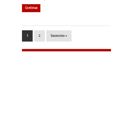
Continua
1
2
Successivo »