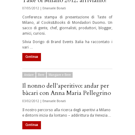
Taste of Milano 2012: arriviamo!
07/05/2012 |
Emanuele Bonati
Conferenza stampa di presentazione di Taste of
Milano, al Cooks&Books di Mondadori Duomo. Un
sacco di gente, chef, giornalisti, produttori, blogger,
amici, curiosi.
Silvia Dorigo di Brand Events Italia ha raccontato i
vari …
Continua
Andare
Bere
Mangiare e Bere
Il nonno dell’aperitivo: andar per
bàcari con Anna Maria Pellegrino
03/02/2012 |
Emanuele Bonati
Il nostro percorso alla ricerca degli aperitivi a Milano
e dintorni inizia da lontano – addirittura da Venezia…
Continua