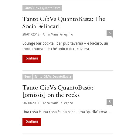
Tanto CibVs QuantoBasta
Tanto CibVs QuantoBasta: The
Social #Bacari
5
28/01/2012 |
Anna Maria Pellegrino
Lounge bar cocktail bar pub taverna – e bacaro, un
modo nuovo perché antico di ritrovarsi
Continua
Bere
Tanto CibVs QuantoBasta
Tanto CibVs QuantoBasta:
[omissis] on the rocks
5
20/10/2011 |
Anna Maria Pellegrino
Una rosa è una rosa è una rosa – ma “quella” rosa…
Continua