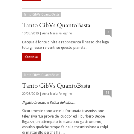
Tanto CibVs QuantoBasta
Tanto CibVs QuantoBasta
3
10/06/2010 |
Anna Maria Pellegrino
L’acqua è fonte di vita e rappresenta il nesso che lega
tutti gli esseri viventi su questo pianeta.
Continua
Tanto CibVs QuantoBasta
Tanto CibVs QuantoBasta
11
20/05/2010 |
Anna Maria Pellegrino
Il gatto brasato e l’etica del cibo…
Sicuramente conoscete la fortunata trasmissione
televisiva “La prova del cuoco” ed il burbero Beppe
Bigazzi, un attempato toscanaccio gastronomo,
espulso qualche tempo fa dalla trasmissione a colpi
di mattarello perché ha …