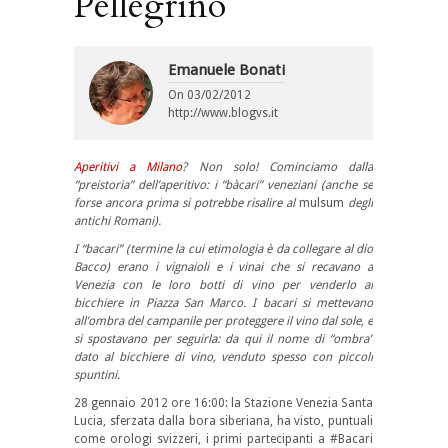
Pellegrino
Emanuele Bonati
On
03/02/2012
http://www.blogvs.it
Aperitivi a Milano
? Non solo! Cominciamo dalla
“preistoria” dell’aperitivo: i “bàcari” veneziani (anche se
forse ancora prima si potrebbe risalire al
mulsum
degli
antichi Romani).
I “bacari” (termine la cui etimologia è da collegare al dio
Bacco) erano i vignaioli e i vinai che si recavano a
Venezia con le loro botti di vino per venderlo al
bicchiere in Piazza San Marco. I bacari si mettevano
all’ombra del campanile per proteggere il vino dal sole, e
si spostavano per seguirla: da qui il nome di “ombra”
dato al bicchiere di vino, venduto spesso con piccoli
spuntini.
28 gennaio 2012 ore 16:00: la Stazione Venezia Santa
Lucia, sferzata dalla bora siberiana, ha visto, puntuali
come orologi svizzeri, i primi partecipanti a #Bacari