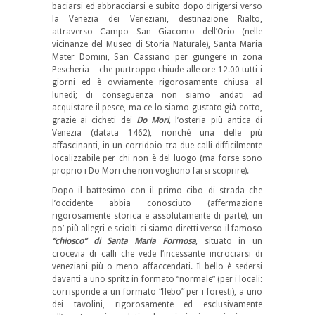
baciarsi ed abbracciarsi e subito dopo dirigersi verso
la Venezia dei Veneziani, destinazione Rialto,
attraverso Campo San Giacomo dell’Orio (nelle
vicinanze del Museo di Storia Naturale), Santa Maria
Mater Domini, San Cassiano per giungere in zona
Pescheria – che purtroppo chiude alle ore 12.00 tutti i
giorni ed è ovviamente rigorosamente chiusa al
lunedì; di conseguenza non siamo andati ad
acquistare il pesce, ma ce lo siamo gustato già cotto,
grazie ai cicheti dei
Do
Mori
, l’osteria più antica di
Venezia (datata 1462), nonché una delle più
affascinanti, in un corridoio tra due calli difficilmente
localizzabile per chi non è del luogo (ma forse sono
proprio i Do Mori che non vogliono farsi scoprire).
Dopo il battesimo con il primo cibo di strada che
l’occidente abbia conosciuto (affermazione
rigorosamente storica e assolutamente di parte), un
po’ più allegri e sciolti ci siamo diretti verso il famoso
“chiosco” di Santa Maria Formosa
, situato in un
crocevia di calli che vede l’incessante incrociarsi di
veneziani più o meno affaccendati. Il bello è sedersi
davanti a uno spritz in formato “normale” (per i locali:
corrisponde a un formato “flebo” per i foresti), a uno
dei tavolini, rigorosamente ed esclusivamente