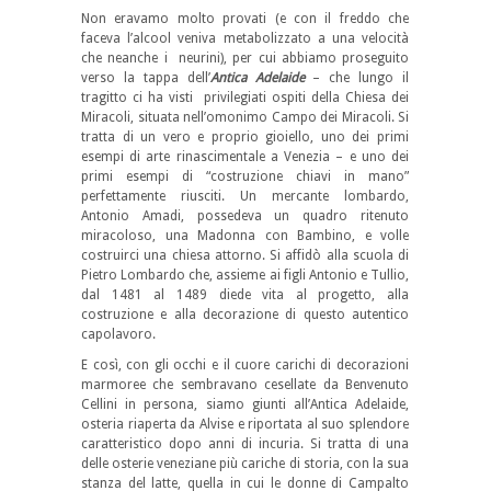
Non eravamo molto provati (e con il freddo che
faceva l’alcool veniva metabolizzato a una velocità
che neanche i neurini), per cui abbiamo proseguito
verso la tappa dell’
Antica Adelaide
– che lungo il
tragitto ci ha visti privilegiati ospiti della Chiesa dei
Miracoli, situata nell’omonimo Campo dei Miracoli. Si
tratta di un vero e proprio gioiello, uno dei primi
esempi di arte rinascimentale a Venezia – e uno dei
primi esempi di “costruzione chiavi in mano”
perfettamente riusciti. Un mercante lombardo,
Antonio Amadi, possedeva un quadro ritenuto
miracoloso, una Madonna con Bambino, e volle
costruirci una chiesa attorno. Si affidò alla scuola di
Pietro Lombardo che, assieme ai figli Antonio e Tullio,
dal 1481 al 1489 diede vita al progetto, alla
costruzione e alla decorazione di questo autentico
capolavoro.
E così, con gli occhi e il cuore carichi di decorazioni
marmoree che sembravano cesellate da Benvenuto
Cellini in persona, siamo giunti all’Antica Adelaide,
osteria riaperta da Alvise e riportata al suo splendore
caratteristico dopo anni di incuria. Si tratta di una
delle osterie veneziane più cariche di storia, con la sua
stanza del latte, quella in cui le donne di Campalto