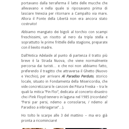
portavano dalla terraferma il latte delle mucche che
allevavano e nella quale si riposavano prima di
lasciare Venezia per ritornare a Campalto via mare.
Allora il Ponte della Libertà non era ancora stato
costruito!
Abbiamo mangiato dei bigoli al torchio con scampi
freschissimi, un risotto al nero da tripla stella e
soprattutto le prime frittelle della stagione, preparate
con il lievito madre.
Dall’Antica Adelaide al punto di partenza il tratto più
breve è la Strada Nuova, che viene normalmente
percorsa dai turisti… e che noi non abbiamo fatto,
preferendo il tragitto che attraversa il Ghetto (Nuovo
e Vecchio), per arrivare
Al Paradiso Perduto
, storico
locale, situato in Fondamenta della Misericordia, che
vide concretizzarsi le canzoni dei Pitura Freska – tra le
quali la mitica “Pin Floi”, dedicata al concerto-disastro
che i Pink Floyd tennero in laguna nel 1985 (ricordate?
“Persi par persi, ndemo a consolarse, / ndemo al
Paradiso a inbriagarse”…).
Ho tolto le scarpe alle 3 del mattino – ma ero già
pronta a ricominciare!