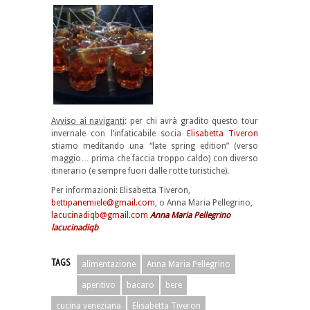
Avviso ai naviganti
: per chi avrà gradito questo tour
invernale con l’infaticabile socia
Elisabetta Tiveron
stiamo meditando una “late spring edition” (verso
maggio… prima che faccia troppo caldo) con diverso
itinerario (e sempre fuori dalle rotte turistiche).
Per informazioni: Elisabetta Tiveron,
bettipanemiele@gmail.com
, o Anna Maria Pellegrino,
lacucinadiqb@gmail.com
Anna Maria Pellegrino
lacucinadiqb
TAGS
alimentazione
Anna Maria Pellegrino
aperitivo
bacaro
bere
cucina veneziana
Elisabetta Tiveron