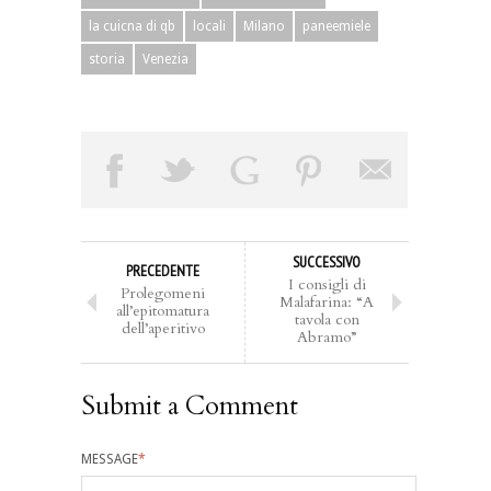
la cuicna di qb
locali
Milano
paneemiele
storia
Venezia
SUCCESSIVO
PRECEDENTE
I consigli di
Prolegomeni
Malafarina: “A
all’epitomatura
tavola con
dell’aperitivo
Abramo”
Submit a Comment
MESSAGE
*