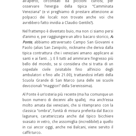
all’aperto, circondati da piccioni curiosi, per
osservare l’energia della tipica “Camminata
Veneziana” (e vi preghiamo di prestare attenzione ai
polpacci dei locali: non trovate anche voi che
avrebbero fatto invidia a Claudio Gentile?).
Nel frattempo è diventato buio, ma non ci siamo persi
d’animo e, per raggiungere un altro bacaro storico,
Al
Ponte
, abbiamo attraversato Campo San Giovanni e
Paolo (alias San Zanipolo, nickname che deriva dalla
tipica contrattura che i veneziani amano applicare ai
santi e ai fanti…). E lì tutti ad ammirare l’ingresso più
bello del mondo, se si considera che si tratta di un
ospedale civile (visitabile fino all’inizio degli
ambulatori e fino alle 21.00), trattandosi infatti della
Scuola Grande di San Marco (una delle sei scuole
devozionali “maggiori” della Serenissima).
Al Ponte è un’osteria più recente (ma ha comunque un
buon numero di decenni alle spalle), ma anch’essa
molto amata dai veneziani, che si ritemprano con la
classica “ombra”, l’unità di misura preferita dal Bacco
lagunare, caratterizzata anche dal tipico bicchiere
svasato in vetro, che assomiglia (incredibile!) a quello
in cui ancor oggi, anche nei Balcani, viene servito il
caffè turco.