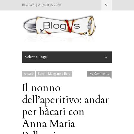
BLOGVS | August 8, 2026
Nascondi
Chi siamo
Contattaci
CIBVS
Blogvs
Foodthings
Foodsletter
Select a Page:
Nascondi
Home
Mangiare e Bere
Bere
Andare
Leggere
L’AntipatiCibVs
Qui Milano
Andare
Bere
Mangiare e Bere
No Comments
Il nonno
dell’aperitivo: andar
per bàcari con
Anna Maria