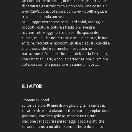
Un contenitore di parole, di esperienze, di narrazioni,
di carattere gastronomico e non solo. Una costola di
www.CibVs.com, collabora con www.Foodthings.it e
trova una sponda anche in
SOSBlogger.wordpress.com.Piatti e vini, assaggi e
prodotti, colture, culture e tradizioni, eventi e
avvenimenti, viaggi nel tempo e nello spazio della
cucina, ma anche nei territori e nella memoria, letture
e figure, racconti e resoconti, gusti e disgusti, cuochi e
chef e sous-chef e sommelier – proposti nella
narrazione di Emanuele Bonati e di Daniela Ferrando,
con Christian Sarti, e con la partecipazione di amici e
collaboratori che passano e lasciano un post…
GLI AUTORI
Emanuele Bonati
Editor da oltre 40 anni di progetti digitali e cartacei,
curatore di testi scolastici, lettore vorace, implacabile
gourmet, umorista goloso, mostra un talento
piacione per scoprire personaggi, posti e piatti che
saranno famosi un attimo prima che lo diventino.