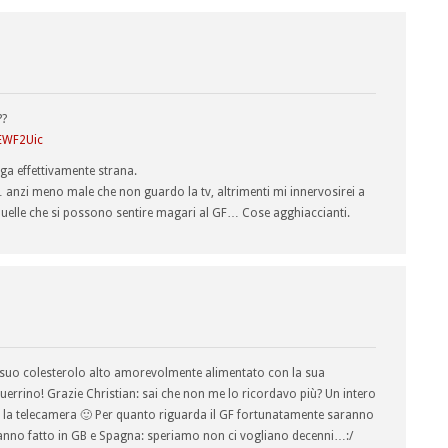
??
EWF2Uic
ga effettivamente strana.
 anzi meno male che non guardo la tv, altrimenti mi innervosirei a
 quelle che si possono sentire magari al GF… Cose agghiaccianti.
 il suo colesterolo alto amorevolmente alimentato con la sua
uerrino! Grazie Christian: sai che non me lo ricordavo più? Un intero
 la telecamera 🙂 Per quanto riguarda il GF fortunatamente saranno
hanno fatto in GB e Spagna: speriamo non ci vogliano decenni…:/