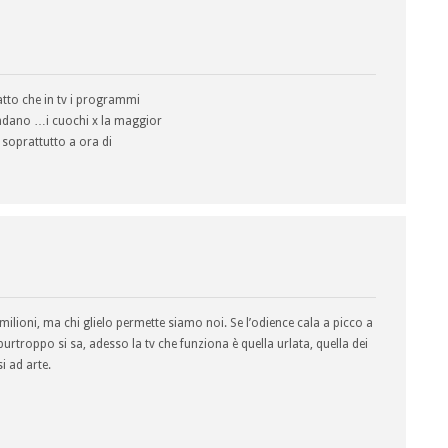
atto che in tv i programmi
ndano …i cuochi x la maggior
e soprattutto a ora di
milioni, ma chi glielo permette siamo noi. Se l’odience cala a picco a
purtroppo si sa, adesso la tv che funziona è quella urlata, quella dei
i ad arte.