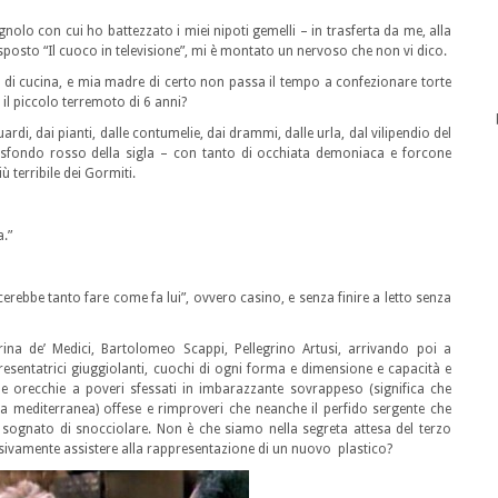
olo con cui ho battezzato i miei nipoti gemelli – in trasferta da me, alla
osto “Il cuoco in televisione”, mi è montato un nervoso che non vi dico.
di cucina, e mia madre di certo non passa il tempo a confezionare torte
 il piccolo terremoto di 6 anni?
di, dai pianti, dalle contumelie, dai drammi, dalle urla, dal vilipendio del
o sfondo rosso della sigla – con tanto di occhiata demoniaca e forcone
ù terribile dei Gormiti.
a.”
erebbe tanto fare come fa lui”, ovvero casino, e senza finire a letto senza
ina de’ Medici, Bartolomeo Scappi, Pellegrino Artusi, arrivando poi a
resentatrici giuggiolanti, cuochi di ogni forma e dimensione e capacità e
e orecchie a poveri sfessati in imbarazzante sovrappeso (significa che
a mediterranea) offese e rimproveri che neanche il perfido sergente che
sognato di snocciolare. Non è che siamo nella segreta attesa del terzo
essivamente assistere alla rappresentazione di un nuovo plastico?