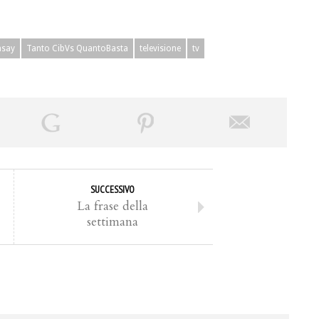
say
Tanto CibVs QuantoBasta
televisione
tv
SUCCESSIVO
La frase della
settimana