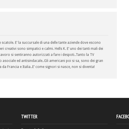
e scatole. E’ la succursale di una delle tante aziende dove escono
ri creativi sono simpatici e calmi. Hells K. E’ uno dei tanti mali dei
i lavoro si sentiranno autorizzati a fare i despoti..Tanto la TV
asociale ed antisindacale..Gli americani poi si sa, sono dei gran
 da Francia e Italia..E’ come signori si nasce, non si diventa!
TWITTER
FACEB