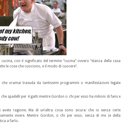
ucina, con il significato del termine “cucina” ovvero “stanza della casa
utte le cose che cuociono, e il modo di cuocere”.
 che oramai trasuda da tantissimi programmi o manifestazioni legate
 li che spadelli per 4 gatti mentre Gordon o chi per esso ha milioni di fans e
e avete ragione. Ma di un’altra cosa sono sicura: che io senza certe
namente vivere. Mentre Gordon, o chi per esso, senza di me (e della
ica a farlo.