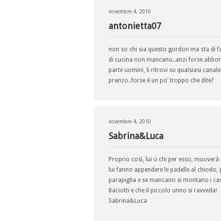
novembre 4, 2010
antonietta07
non so chi sia questo gordon ma sta di f
di cucina non mancano..anzi forse abbo
parte uomini, li ritrovi su qualsiasi canal
pranzo..forse è un po’ troppo che dite?
novembre 4, 2010
Sabrina&Luca
Proprio così, lui o chi per esso, muoverà 
lui fanno appendere le padelle al chiodo, 
parapiglia e se mancano si montano i cas
Baciotti e che il piccolo unno si ravveda!
Sabrina&Luca