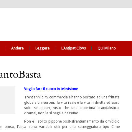
Andare
Leggere
L’AntipatiCibVs
Qui Milano
antoBasta
Voglio fare il cuoco in televisione
Trent’anni di tv commerciale hanno portato ad una frittata
globale di neuroni: la vita reale è la vita in diretta ed esisti
solo se appari, visto che una copertina scandalistica,
oramai, non la si nega a nessuno.
Non è il solito pippone post-sfrantumamento da omicidio
n senso, l’etica sono variabili utili per una sceneggiatura tipo Cime