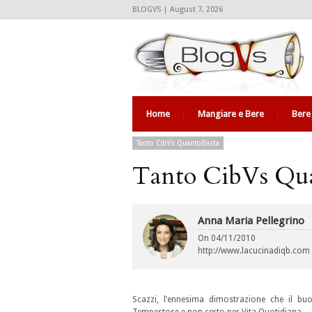
BLOGVS | August 7, 2026
Home
Mangiare e Bere
Bere
Tanto CibVs QuantoBasta
Tanto CibVs Qu
Anna Maria Pellegrino
On
04/11/2010
http://www.lacucinadiqb.com
Scazzi, l’ennesima dimostrazione che il buo