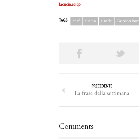
lacucinadiqb
TAGS
chef
cucina
cuochi
Gordon Ram
PRECEDENTE
La frase della settimana
Comments