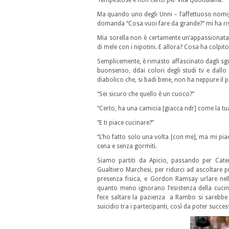
Tempestose e non certo per Vita Quotidiana.
Ma quando uno degli Unni – l’affettuoso nomign
domanda “Cosa vuoi fare da grande?” mi ha risp
Mia sorella non è certamente un’appassionata 
di mele con i nipotini. E allora? Cosa ha colpito
Semplicemente, è rimasto affascinato dagli sguar
buonsenso, ddai colori degli studi tv e dall
diabolico che, si badi bene, non ha neppure il pi
“Sei sicuro che quello è un cuoco?”
“Certo, ha una camicia [giacca ndr] come la tu
“E ti piace cucinare?”
“L’ho fatto solo una volta [con me], ma mi piac
cena e senza gormiti.
Siamo partiti da Apicio, passando per Cater
Gualtiero Marchesi, per ridurci ad ascoltare p
presenza fisica, e Gordon Ramsay urlare nell
quanto meno ignorano l’esistenza della cucin
fece saltare la pazienza a Rambo si sarebbe 
suicidio tra i partecipanti, così da poter succ