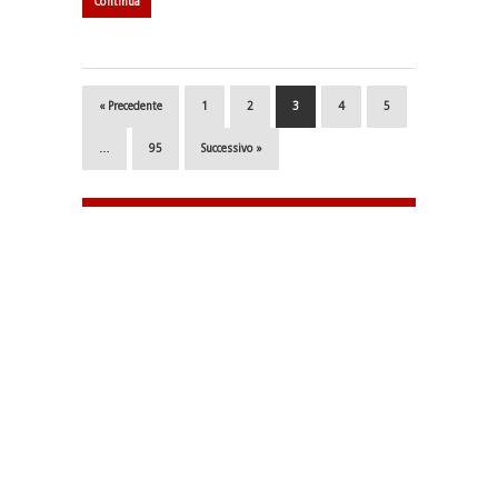
Continua
« Precedente
1
2
3
4
5
…
95
Successivo »