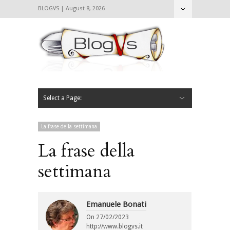
BLOGVS | August 8, 2026
Nascondi
Chi siamo
Contattaci
CIBVS
Blogvs
Foodthings
Foodsletter
Select a Page:
Nascondi
Home
Mangiare e Bere
Bere
Andare
Leggere
L’AntipatiCibVs
Qui Milano
La frase della settimana
La frase della
settimana
Emanuele Bonati
On
27/02/2023
http://www.blogvs.it