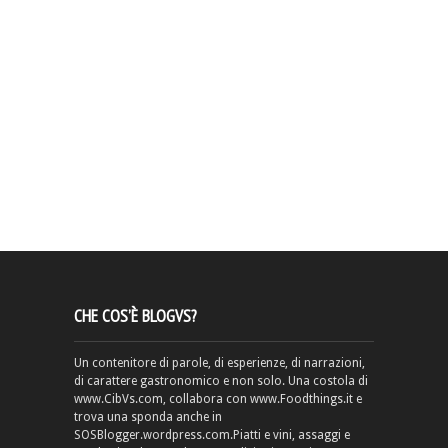
CHE COS’È BLOGVS?
Un contenitore di parole, di esperienze, di narrazioni,
di carattere gastronomico e non solo. Una costola di
www.CibVs.com, collabora con www.Foodthings.it e
trova una sponda anche in
SOSBlogger.wordpress.com.Piatti e vini, assaggi e