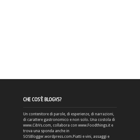
CHE COS’È BLOGVS?
Un contenitore di parole, di esperienze, di narrazioni,
di carattere gastronomico e non solo. Una costola di
www.CibVs.com, collabora con www.Foodthings.it e
trova una sponda anche in
SOSBlogger.wordpress.com.Piatti e vini, assaggi e