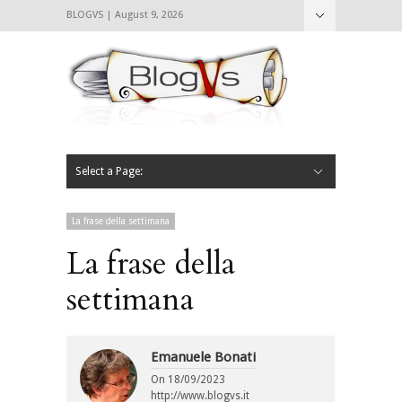
BLOGVS | August 9, 2026
Nascondi
Chi siamo
Contattaci
CIBVS
Blogvs
Foodthings
Foodsletter
Select a Page:
Nascondi
Home
Mangiare e Bere
Bere
Andare
Leggere
L’AntipatiCibVs
Qui Milano
La frase della settimana
La frase della
settimana
Emanuele Bonati
On
18/09/2023
http://www.blogvs.it