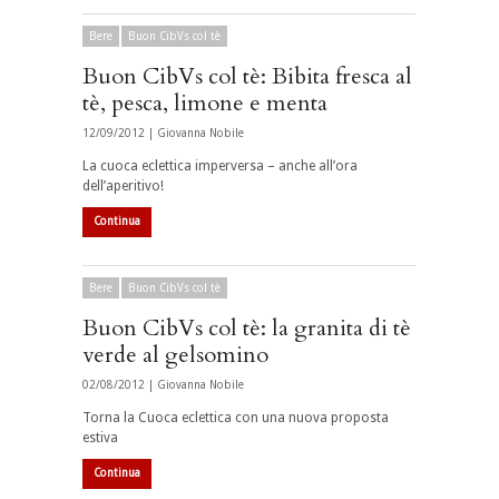
Bere
Buon CibVs col tè
Buon CibVs col tè: Bibita fresca al
tè, pesca, limone e menta
12/09/2012 |
Giovanna Nobile
La cuoca eclettica imperversa – anche all’ora
dell’aperitivo!
Continua
Bere
Buon CibVs col tè
Buon CibVs col tè: la granita di tè
verde al gelsomino
02/08/2012 |
Giovanna Nobile
Torna la Cuoca eclettica con una nuova proposta
estiva
Continua