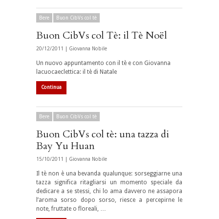
Bere
Buon CibVs col tè
Buon CibVs col Tè: il Tè Noël
20/12/2011 |
Giovanna Nobile
Un nuovo appuntamento con il tè e con Giovanna
lacuocaeclettica: il tè di Natale
Continua
Bere
Buon CibVs col tè
Buon CibVs col tè: una tazza di
Bay Yu Huan
15/10/2011 |
Giovanna Nobile
Il tè non è una bevanda qualunque: sorseggiarne una
tazza significa ritagliarsi un momento speciale da
dedicare a se stessi, chi lo ama davvero ne assapora
l’aroma sorso dopo sorso, riesce a percepirne le
note, fruttate o floreali, …