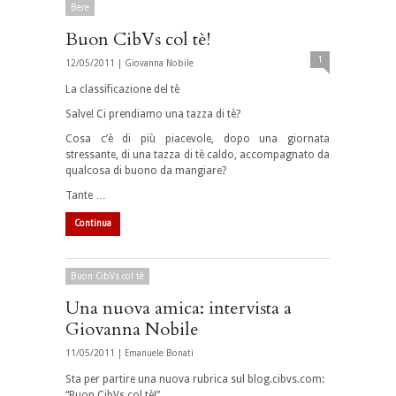
Bere
Buon CibVs col tè!
1
12/05/2011 |
Giovanna Nobile
La classificazione del tè
Salve! Ci prendiamo una tazza di tè?
Cosa c’è di più piacevole, dopo una giornata
stressante, di una tazza di tè caldo, accompagnato da
qualcosa di buono da mangiare?
Tante …
Continua
Buon CibVs col tè
Una nuova amica: intervista a
Giovanna Nobile
11/05/2011 |
Emanuele Bonati
Sta per partire una nuova rubrica sul blog.cibvs.com:
“Buon CibVs col tè!”