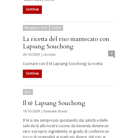
Continua
Mangiare e Bere
Ricette
La ricetta del riso mantecato con
Lapsang Souchong
4
20/10/2009 |
christian
Cucinare con il tè Lapsang Souchong: la ricetta
Continua
Bere
Il tè Lapsang Souchong
19/10/2009 |
Emanuele Bonati
Il tè si sta sempre più spostando dai salotti e dalle
sale da tè alle nostre cucine: da bevanda diviene un
vero e proprio ingrediente, in grado di conferire un
tocco di originalità ai piatti più diversi, dal riso ai