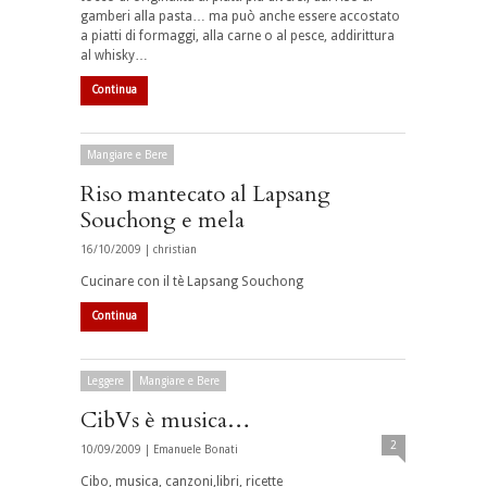
gamberi alla pasta… ma può anche essere accostato
a piatti di formaggi, alla carne o al pesce, addirittura
al whisky…
Continua
Mangiare e Bere
Riso mantecato al Lapsang
Souchong e mela
16/10/2009 |
christian
Cucinare con il tè Lapsang Souchong
Continua
Leggere
Mangiare e Bere
CibVs è musica…
2
10/09/2009 |
Emanuele Bonati
Cibo, musica, canzoni,libri, ricette