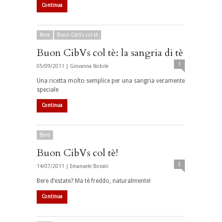
Continua
Bere
Buon CibVs col tè
Buon CibVs col tè: la sangria di tè
1
05/09/2011 |
Giovanna Nobile
Una ricetta molto semplice per una sangria veramente
speciale
Continua
Bere
Buon CibVs col tè!
2
14/07/2011 |
Emanuele Bonati
Bere d’estate? Ma tè freddo, naturalmente!
Continua