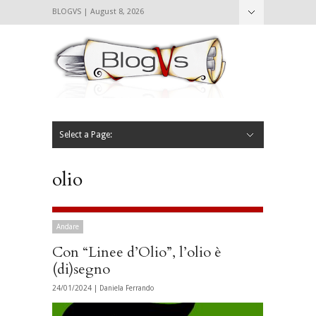
BLOGVS | August 8, 2026
Nascondi
Chi siamo
Contattaci
CIBVS
Blogvs
Foodthings
Foodsletter
Select a Page:
Nascondi
Home
Mangiare e Bere
Bere
Andare
Leggere
L’AntipatiCibVs
Qui Milano
olio
Andare
Con “Linee d’Olio”, l’olio è
(di)segno
24/01/2024 |
Daniela Ferrando