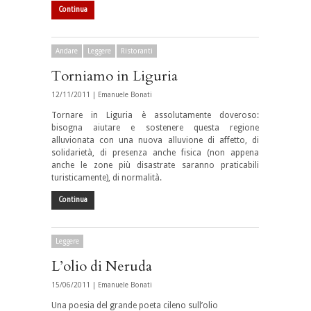
Continua
Andare
Leggere
Ristoranti
Torniamo in Liguria
12/11/2011 |
Emanuele Bonati
Tornare in Liguria è assolutamente doveroso:
bisogna aiutare e sostenere questa regione
alluvionata con una nuova alluvione di affetto, di
solidarietà, di presenza anche fisica (non appena
anche le zone più disastrate saranno praticabili
turisticamente), di normalità.
Continua
Leggere
L’olio di Neruda
15/06/2011 |
Emanuele Bonati
Una poesia del grande poeta cileno sull’olio