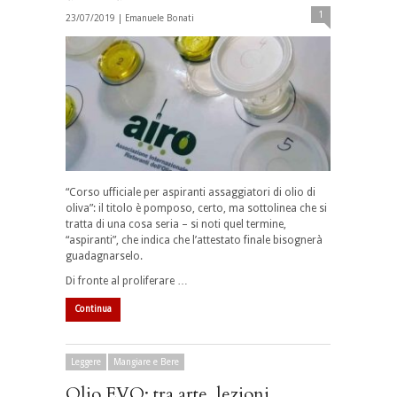
1
23/07/2019 |
Emanuele Bonati
“Corso ufficiale per aspiranti assaggiatori di olio di
oliva”: il titolo è pomposo, certo, ma sottolinea che si
tratta di una cosa seria – si noti quel termine,
“aspiranti”, che indica che l’attestato finale bisognerà
guadagnarselo.
Di fronte al proliferare …
Continua
Leggere
Mangiare e Bere
Olio EVO: tra arte, lezioni,