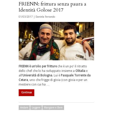
FRIENN: frittura senza paura a
Identità Golose 2017
01/03/2017 |
Daniela Ferrando
FRIENN è un’olio per fritture
che è un po’ il ritratto
dello chef che lo ha sviluppato insieme a
Olitalia
e
all’
Università di Bologna
. Lui è
Pasquale Torrente da
Cetara
, uno che frigge di gioia (con gioia e per un
mestiere con cui ha …
Continua
Andare
Leggere
Mangiare e Bere