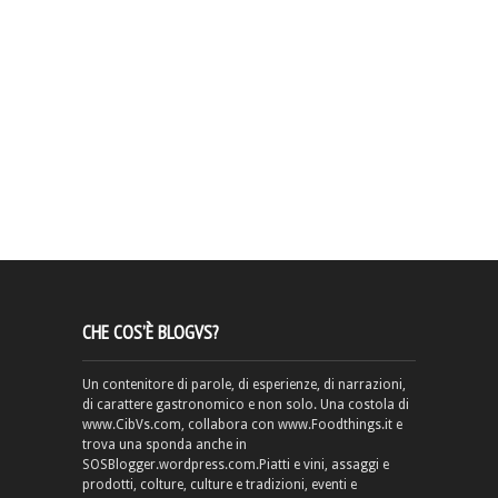
CHE COS’È BLOGVS?
Un contenitore di parole, di esperienze, di narrazioni,
di carattere gastronomico e non solo. Una costola di
www.CibVs.com, collabora con www.Foodthings.it e
trova una sponda anche in
SOSBlogger.wordpress.com.Piatti e vini, assaggi e
prodotti, colture, culture e tradizioni, eventi e