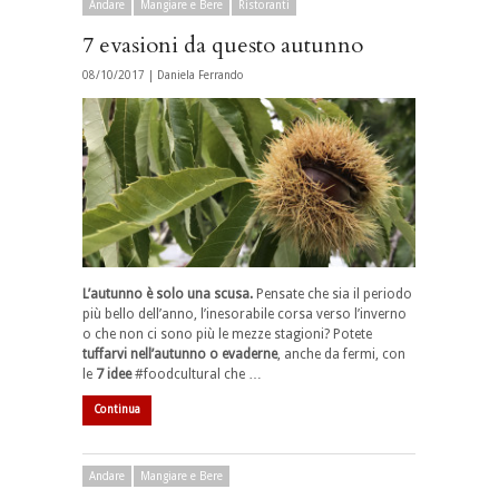
Andare
Mangiare e Bere
Ristoranti
7 evasioni da questo autunno
08/10/2017 |
Daniela Ferrando
L’autunno è solo una scusa.
Pensate che sia il periodo
più bello dell’anno, l’inesorabile corsa verso l’inverno
o che non ci sono più le mezze stagioni? Potete
tuffarvi nell’autunno o evaderne
, anche da fermi, con
le
7 idee
#foodcultural che …
Continua
Andare
Mangiare e Bere