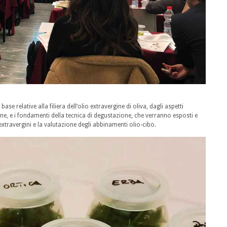
ase relative alla filiera dell’olio extravergine di oliva, dagli aspetti
, e i fondamenti della tecnica di degustazione, che verranno esposti e
 extravergini e la valutazione degli abbinamenti olio-cibo.