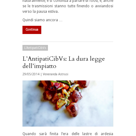
naturalmente; e si continua a parlare di food, e, anche
se le trasmissioni stanno tutte finendo o avviandosi
verso la pausa estiva.
Quindi siamo ancora …
Continua
L'AntipatiCibVs
L’AntipatiCibVs: La dura legge
dell’impiatto
29/05/2014 |
Veneranda Astrusi
Quando sarà finita l’era delle lastre di ardesia