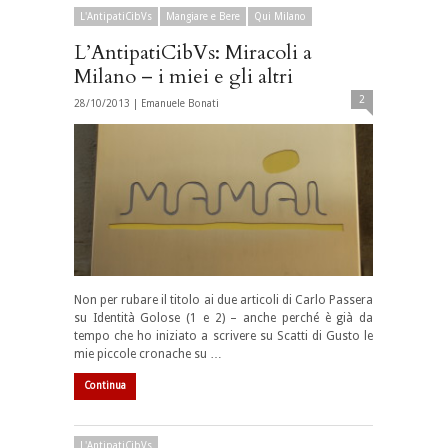
L'AntipatiCibVs
Mangiare e Bere
Qui Milano
L’AntipatiCibVs: Miracoli a
Milano – i miei e gli altri
2
28/10/2013 |
Emanuele Bonati
Non per rubare il titolo ai due articoli di Carlo Passera
su Identità Golose (1 e 2) – anche perché è già da
tempo che ho iniziato a scrivere su Scatti di Gusto le
mie piccole cronache su …
Continua
L'AntipatiCibVs