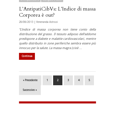
L’AntipatiCibVs: L’Indice di massa
Corporea è out?
28/08/2013 |
Veneranda Astrusi
“L’indice di massa corporea non tiene conto della
distribuzione del grasso. Il tessuto adiposo dell’addome
predispone a diabete e malattie cardiovascolari, mentre
quello distribuito in zone periferiche sembra essere più
innocuo per la salute. La massa magra (cioè …
Continua
« Precedente
1
2
3
4
5
Successivo »