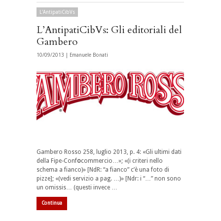
L'AntipatiCibVs
L’AntipatiCibVs: Gli editoriali del
Gambero
10/09/2013 |
Emanuele Bonati
Gambero Rosso 258, luglio 2013, p. 4: «Gli ultimi dati
della Fipe-Conf
o
commercio…»; «(i criteri nello
schema a fianco)» [NdR: “a fianco” c’è una foto di
pizze]; «(vedi servizio a pag. …)» [Ndr: i “…” non sono
un omissis… (questi invece …
Continua