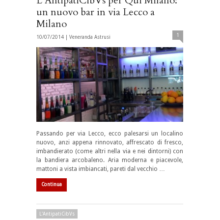
L’AntipatiCibVs per Qui Milano:
un nuovo bar in via Lecco a
Milano
1
10/07/2014 |
Veneranda Astrusi
Passando per via Lecco, ecco palesarsi un localino
nuovo, anzi appena rinnovato, affrescato di fresco,
imbandierato (come altri nella via e nei dintorni) con
la bandiera arcobaleno. Aria moderna e piacevole,
mattoni a vista imbiancati, pareti dal vecchio …
Continua
L'AntipatiCibVs