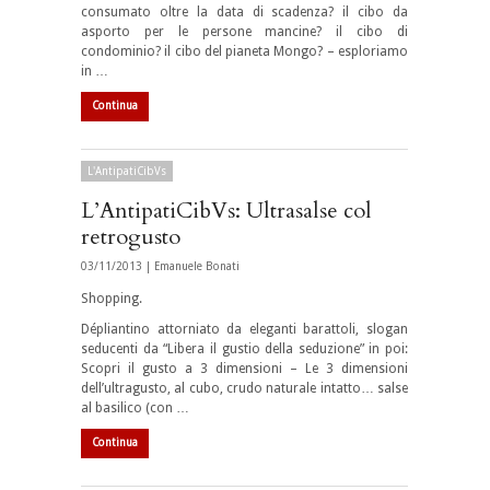
consumato oltre la data di scadenza? il cibo da
asporto per le persone mancine? il cibo di
condominio? il cibo del pianeta Mongo? – esploriamo
in …
Continua
L'AntipatiCibVs
L’AntipatiCibVs: Ultrasalse col
retrogusto
03/11/2013 |
Emanuele Bonati
Shopping.
Dépliantino attorniato da eleganti barattoli, slogan
seducenti da “Libera il gustio della seduzione” in poi:
Scopri il gusto a 3 dimensioni – Le 3 dimensioni
dell’ultragusto, al cubo, crudo naturale intatto… salse
al basilico (con …
Continua