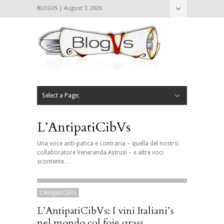
BLOGVS | August 7, 2026
Nascondi
Chi siamo
Contattaci
CIBVS
Blogvs
Foodthings
Foodsletter
Select a Page:
Nascondi
Home
Mangiare e Bere
Bere
Andare
Leggere
L’AntipatiCibVs
Qui Milano
L’AntipatiCibVs
Una voce anti-patica e contraria – quella del nostro
collaboratore Veneranda Astrusi – e altre voci
scontente…
L'AntipatiCibVs
L’AntipatiCibVs: I vini Italiani’s
nel mondo col foie grass