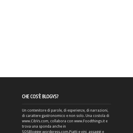
CHE COS’È BLOGVS?
Un contenitore di parole, di esperienze, di narrazioni,
di carattere gastronomico e non solo. Una costola di
www.CibVs.com, collabora con www.Foodthings.it e
trova una sponda anche in
SOSBlogger.wordpress.com.Piatti e vini, assaggi e