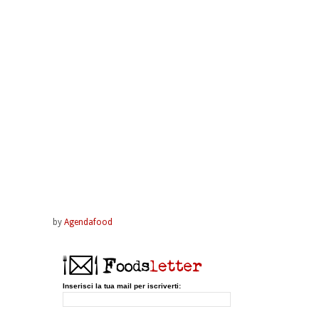
by
Agendafood
Inserisci la tua mail per iscriverti: