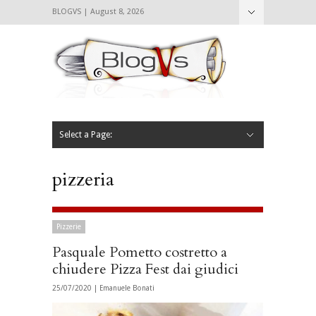
BLOGVS | August 8, 2026
Nascondi
Chi siamo
Contattaci
CIBVS
Blogvs
Foodthings
Foodsletter
Select a Page:
Nascondi
Home
Mangiare e Bere
Bere
Andare
Leggere
L’AntipatiCibVs
Qui Milano
pizzeria
Pizzerie
Pasquale Pometto costretto a
chiudere Pizza Fest dai giudici
25/07/2020 |
Emanuele Bonati