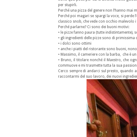
per stupirli.
Perché una pizza del genere non l’hanno mai ma
Perché poi magari se spargi la voce, si perde l’
classico snob, che vede con occhio malevolo i f
Perché parlarne? Ci sono dei buoni motivi:
• le pizze fanno paura (tutte indistintamente), 
• gli ingredienti delle pizze sono di primissima 
• i dolci sono ottimi
• anche i piatti del ristorante sono buoni, non
• Massimo, il cameriere con la barba, che è un 
• Bruno, il titolare nonché il Maestro, che og
commuove e mi trasmette tutta la sua passion
Cerco sempre di andarci sul presto, quando a
raccontarmi del suo lavoro, dei nuovi ingredie