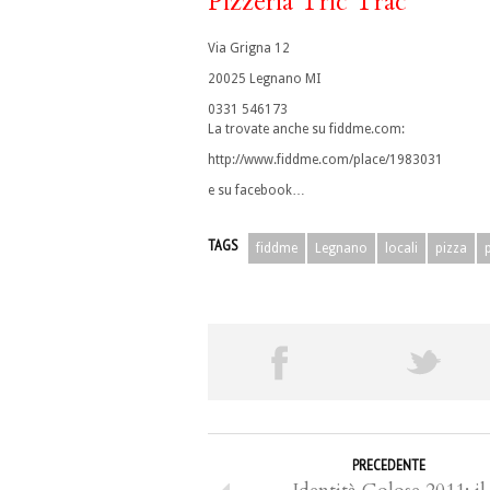
Pizzeria Tric Trac
Via Grigna 12
20025 Legnano MI
0331 546173
La trovate anche su fiddme.com:
http://www.fiddme.com/place/1983031
e su facebook…
TAGS
fiddme
Legnano
locali
pizza
PRECEDENTE