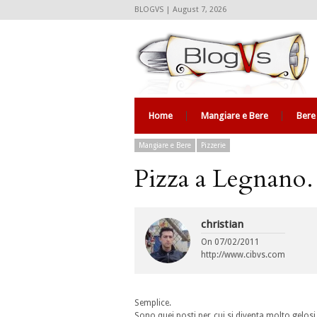
BLOGVS | August 7, 2026
Home
Mangiare e Bere
Bere
Mangiare e Bere
Pizzerie
Pizza a Legnan
christian
On
07/02/2011
http://www.cibvs.com
Semplice.
Sono quei posti per cui si diventa molto gelosi.