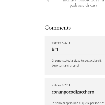
Identità Golose 2011: il
padrone di casa
Comments
febbraio 7, 2011
br1
Ci sono stato, la pizza è spettacolare!!!
devo tornarci presto!
febbraio 7, 2011
conunpocodizucchero
Io sono proprio una di quelle persone che