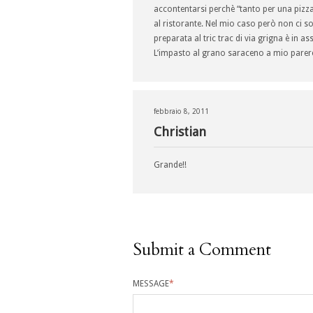
accontentarsi perchè “tanto per una pizza
al ristorante. Nel mio caso però non ci s
preparata al tric trac di via grigna è in as
L’impasto al grano saraceno a mio parere 
febbraio 8, 2011
Christian
Grande!!
Submit a Comment
MESSAGE
*