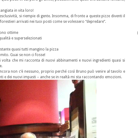
ngiata in vita loro!
esclusività, si riempie di gente. Insomma, di fronte a queste pizze diventi il
orestieri arrivati nei tuoi posti come se volessero “depredare”.
sono ottime
qualità e superselezionati
ostante quasi tutti mangino la pizza
mito. Guai se non ci fosse!
ni volta che mi racconta di nuovi abbinamenti e nuovi ingredienti quasi si
e.
ncora non c’è nessuno, proprio perché così Bruno può venire al tavolo e
nti e dei nuovi impasti – anche se in realtà mi sta raccontando emozioni.