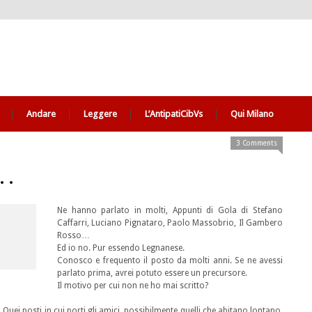
Andare
Leggere
L’AntipatiCibVs
Qui Milano
3 Comments
o…
Ne hanno parlato in molti, Appunti di Gola di Stefano
Caffarri, Luciano Pignataro, Paolo Massobrio, Il Gambero
Rosso…
Ed io no. Pur essendo Legnanese.
Conosco e frequento il posto da molti anni. Se ne avessi
parlato prima, avrei potuto essere un precursore.
Il motivo per cui non ne ho mai scritto?
 Quei posti in cui porti gli amici, possibilmente quelli che abitano lontano,