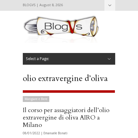
BLOGVS | August 8, 2026
Nascondi
Chi siamo
Contattaci
CIBVS
Blogvs
Foodthings
Foodsletter
Select a Page:
Nascondi
Home
Mangiare e Bere
Bere
Andare
Leggere
L’AntipatiCibVs
Qui Milano
olio extravergine d’oliva
Mangiare e Bere
Il corso per assaggiatori dell’olio
extravergine di oliva AIRO a
Milano
08/01/2022 |
Emanuele Bonati