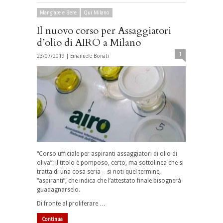
Mangiare e Bere
Qui Milano
Il nuovo corso per Assaggiatori
d’olio di AIRO a Milano
1
23/07/2019 |
Emanuele Bonati
“Corso ufficiale per aspiranti assaggiatori di olio di
oliva”: il titolo è pomposo, certo, ma sottolinea che si
tratta di una cosa seria – si noti quel termine,
“aspiranti”, che indica che l’attestato finale bisognerà
guadagnarselo.
Di fronte al proliferare …
Continua