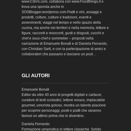
www.CibVs.com, collabora con www.Foodthings.it e
trova una sponda anche in
SOSBlogger.wordpress.com.Piatti e vini, assaggi e
prodotti, colture, culture e tradizioni, eventi e
avvenimenti, viaggi nel tempo e nello spazio della
cucina, ma anche nei territori e nella memoria, letture e
figure, racconti e resoconti, gusti e disgusti, cuochi e
chef e sous-chef e sommelier – proposti nella
narrazione di Emanuele Bonati e di Daniela Ferrando,
con Christian Sarti, e con la partecipazione di amici e
collaboratori che passano e lasciano un post…
GLI AUTORI
Emanuele Bonati
Editor da oltre 40 anni di progetti digitali e cartacei,
curatore di testi scolastici, lettore vorace, implacabile
gourmet, umorista goloso, mostra un talento piacione
per scoprire personaggi, posti e piatti che saranno
famosi un attimo prima che lo diventino.
Daniela Ferrando
Formazione umanistica in lettere classiche. Solido