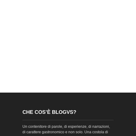
CHE COS’È BLOGVS?
Un contenitore di parole, di esperienze, di narrazioni,
di carattere gastronomico e non solo. Una costola di