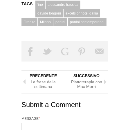
TAGS
'ino
alessandro frassica
davide longoni
excelsior hotel gallia
Firenze
Milano
panini
panini contemporanei
PRECEDENTE
SUCCESSIVO
La frase della
Piattoterapia con
settimana
Max Morri
Submit a Comment
MESSAGE
*