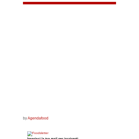
by
Agendafood
Inserisci la tua mail per iscriverti: