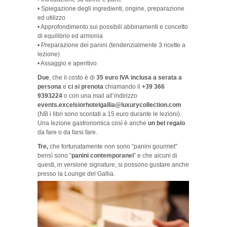
• Spiegazione degli ingredienti, origine, preparazione
ed utilizzo
• Approfondimento sui possibili abbinamenti e concetto
di equilibrio ed armonia
• Preparazione dei panini (tendenzialmente 3 ricette a
lezione)
• Assaggio e aperitivo
Due
, che il costo è di
35 euro IVA inclusa a serata a
persona
e
ci si prenota
chiamando il
+39 366
9393224
o con una mail all’indirizzo
events.excelsiorhotelgallia@luxurycollection.com
(NB i libri sono scontati a 15 euro durante le lezioni).
Una lezione gastronomica così è anche
un bel regalo
da fare o da farsi fare.
Tre,
che fortunatamente non sono “panini gourmet”
bensì sono “
panini contemporanei
” e che alcuni di
questi, in versione signature, si possono gustare anche
presso la Lounge del Gallia.