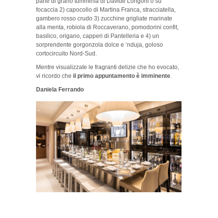
pane di grano tumminìa di Davide Longoni o su
focaccia 2) capocollo di Martina Franca, stracciatella,
gambero rosso crudo 3) zucchine grigliate marinate
alla menta, robiola di Roccaverano, pomodorini confit,
basilico, origano, capperi di Pantelleria e 4) un
sorprendente gorgonzola dolce e ‘nduja, goloso
cortocircuito Nord-Sud.
Mentre visualizzate le fragranti delizie che ho evocato,
vi ricordo che
il primo appuntamento è imminente
.
Daniela Ferrando