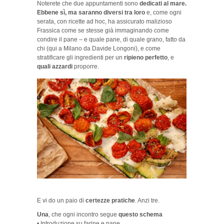
Noterete che due appuntamenti sono
dedicati al mare.
Ebbene sì, ma saranno diversi tra loro
e, come ogni
serata, con ricette ad hoc, ha assicurato malizioso
Frassica come se stesse già immaginando come
condire il pane – e quale pane, di quale grano, fatto da
chi (qui a Milano da Davide Longoni), e come
stratificare gli ingredienti per un
ripieno perfetto
, e
quali azzardi
proporre.
E vi do un paio di
certezze pratiche
. Anzi tre.
Una
, che ogni incontro segue
questo schema
• Introduzione su farine e pane