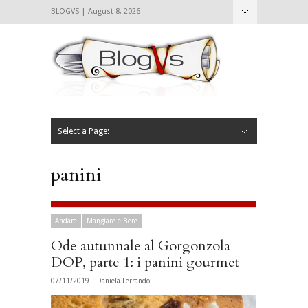
BLOGVS | August 8, 2026
Nascondi
Chi siamo
Contattaci
CIBVS
Blogvs
Foodthings
Foodsletter
Select a Page:
Nascondi
Home
Mangiare e Bere
Bere
Andare
Leggere
L’AntipatiCibVs
Qui Milano
panini
Andare
Mangiare e Bere
Ode autunnale al Gorgonzola
DOP, parte 1: i panini gourmet
07/11/2019 |
Daniela Ferrando