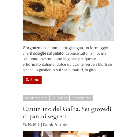
Gorgonzola
: un
nome-scioglilingua
, un formaggio
che
si scioglie sul palato
. Ci piace tutto l’anno, ma
l’autunno-inverno sono la gloria per questo
erborinato italiano, dolce e piccante, verde e blu. E se
a casa lo gustiamo sui cachi maturi,
in giro …
Continua
Mangiare e Bere
Qui Milano
Uncategorized
Cantin’ino del Gallia. Sei giovedì
di panini segreti
18/10/2016 |
Daniela Ferrando