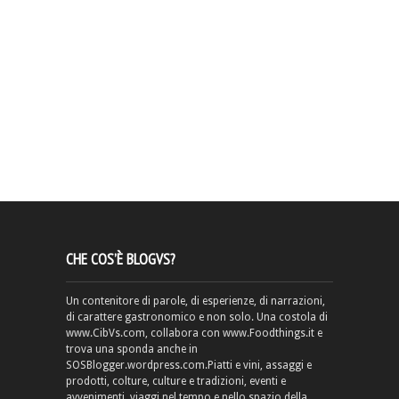
CHE COS’È BLOGVS?
Un contenitore di parole, di esperienze, di narrazioni,
di carattere gastronomico e non solo. Una costola di
www.CibVs.com, collabora con www.Foodthings.it e
trova una sponda anche in
SOSBlogger.wordpress.com.Piatti e vini, assaggi e
prodotti, colture, culture e tradizioni, eventi e
avvenimenti, viaggi nel tempo e nello spazio della