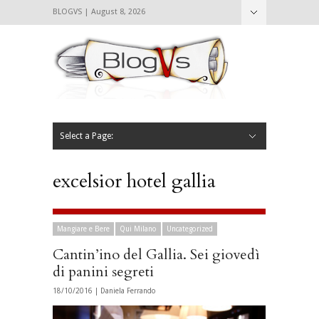
BLOGVS | August 8, 2026
Nascondi
Chi siamo
Contattaci
CIBVS
Blogvs
Foodthings
Foodsletter
Select a Page:
Nascondi
Home
Mangiare e Bere
Bere
Andare
Leggere
L’AntipatiCibVs
Qui Milano
excelsior hotel gallia
Mangiare e Bere
Qui Milano
Uncategorized
Cantin’ino del Gallia. Sei giovedì
di panini segreti
18/10/2016 |
Daniela Ferrando