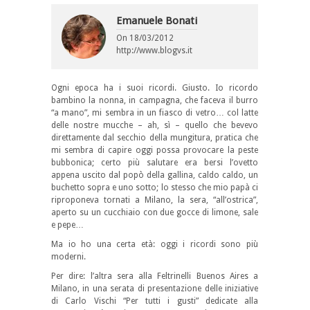
Emanuele Bonati
On
18/03/2012
http://www.blogvs.it
Ogni epoca ha i suoi ricordi. Giusto. Io ricordo
bambino la nonna, in campagna, che faceva il burro
“a mano”, mi sembra in un fiasco di vetro… col latte
delle nostre mucche – ah, sì – quello che bevevo
direttamente dal secchio della mungitura, pratica che
mi sembra di capire oggi possa provocare la peste
bubbonica; certo più salutare era bersi l’ovetto
appena uscito dal popò della gallina, caldo caldo, un
buchetto sopra e uno sotto; lo stesso che mio papà ci
riproponeva tornati a Milano, la sera, “all’ostrica”,
aperto su un cucchiaio con due gocce di limone, sale
e pepe…
Ma io ho una certa età: oggi i ricordi sono più
moderni.
Per dire: l’altra sera alla Feltrinelli Buenos Aires a
Milano, in una serata di presentazione delle iniziative
di Carlo Vischi “Per tutti i gusti” dedicate alla