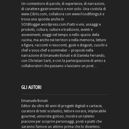
Un contenitore di parole, di esperienze, di narrazioni,
di carattere gastronomico e non solo. Una costola di
www.CibVs.com, collabora con www.Foodthings.it e
trova una sponda anche in
SOSBlogger.wordpress.com.Piatti e vini, assaggi e
prodotti, colture, culture e tradizioni, eventi e
avvenimenti, viaggi nel tempo e nello spazio della
cucina, ma anche nei territori e nella memoria, letture
e figure, racconti e resoconti, gusti e disgusti, cuochi e
chef e sous-chef e sommelier – proposti nella
narrazione di Emanuele Bonati e di Daniela Ferrando,
con Christian Sarti, e con la partecipazione di amici e
collaboratori che passano e lasciano un post…
GLI AUTORI
Emanuele Bonati
Editor da oltre 40 anni di progetti digitali e cartacei,
curatore di testi scolastici, lettore vorace, implacabile
gourmet, umorista goloso, mostra un talento
piacione per scoprire personaggi, posti e piatti che
saranno famosi un attimo prima che lo diventino.