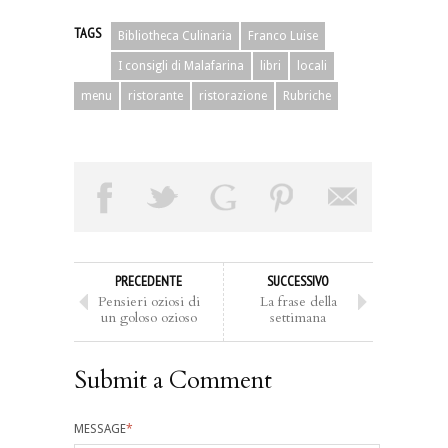
TAGS
Bibliotheca Culinaria
Franco Luise
I consigli di Malafarina
libri
locali
menu
ristorante
ristorazione
Rubriche
PRECEDENTE
SUCCESSIVO
Pensieri oziosi di
La frase della
un goloso ozioso
settimana
Submit a Comment
MESSAGE
*