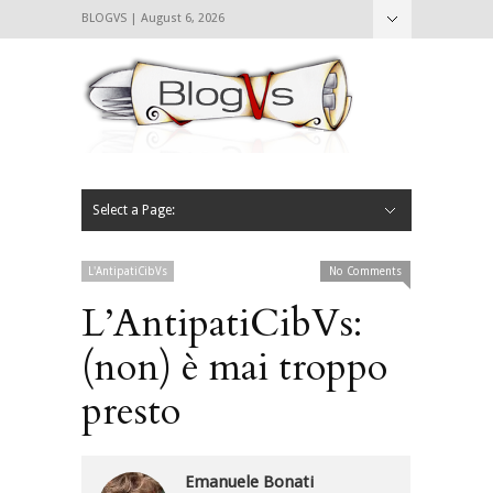
BLOGVS | August 6, 2026
Nascondi
Chi siamo
Contattaci
CIBVS
Blogvs
Foodthings
Foodsletter
Select a Page:
Nascondi
Home
Mangiare e Bere
Bere
Andare
Leggere
L’AntipatiCibVs
Qui Milano
L'AntipatiCibVs
No Comments
L’AntipatiCibVs:
(non) è mai troppo
presto
Emanuele Bonati