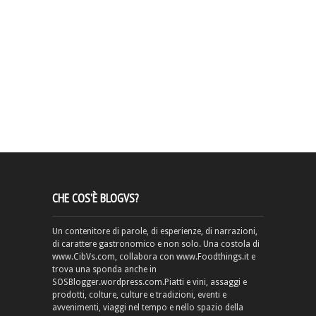
CHE COS’È BLOGVS?
Un contenitore di parole, di esperienze, di narrazioni,
di carattere gastronomico e non solo. Una costola di
www.CibVs.com, collabora con www.Foodthings.it e
trova una sponda anche in
SOSBlogger.wordpress.com.Piatti e vini, assaggi e
prodotti, colture, culture e tradizioni, eventi e
avvenimenti, viaggi nel tempo e nello spazio della