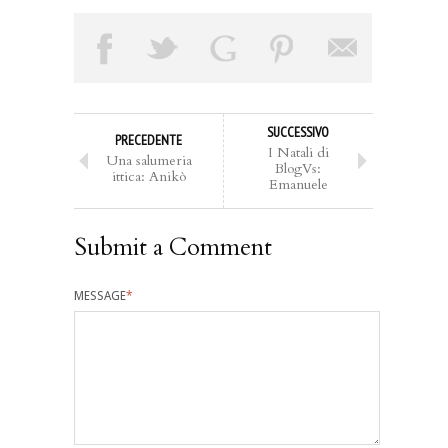
SUCCESSIVO
PRECEDENTE
I Natali di
Una salumeria
BlogVs:
ittica: Anikò
Emanuele
Submit a Comment
MESSAGE
*