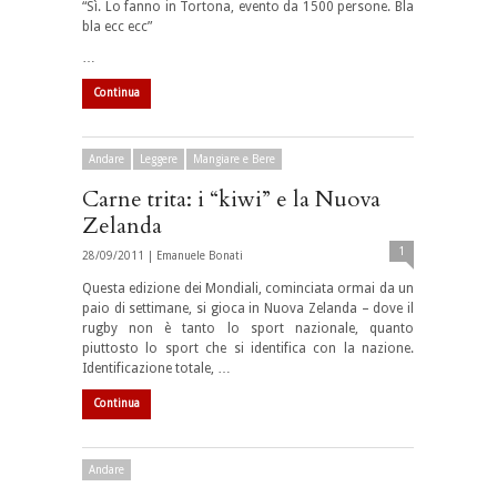
“Sì. Lo fanno in Tortona, evento da 1500 persone. Bla
bla ecc ecc”
…
Continua
Andare
Leggere
Mangiare e Bere
Carne trita: i “kiwi” e la Nuova
Zelanda
1
28/09/2011 |
Emanuele Bonati
Questa edizione dei Mondiali, cominciata ormai da un
paio di settimane, si gioca in Nuova Zelanda – dove il
rugby non è tanto lo sport nazionale, quanto
piuttosto lo sport che si identifica con la nazione.
Identificazione totale, …
Continua
Andare