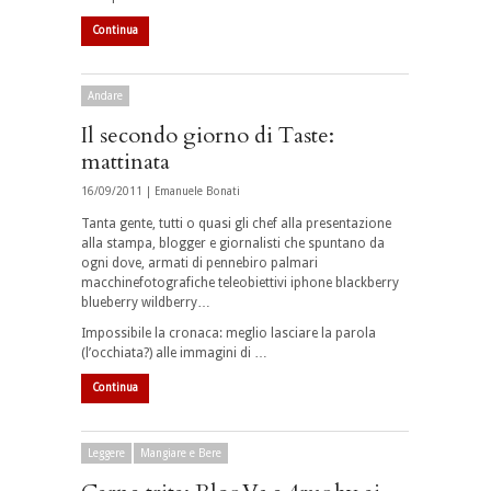
Continua
Andare
Il secondo giorno di Taste:
mattinata
16/09/2011 |
Emanuele Bonati
Tanta gente, tutti o quasi gli chef alla presentazione
alla stampa, blogger e giornalisti che spuntano da
ogni dove, armati di pennebiro palmari
macchinefotografiche teleobiettivi iphone blackberry
blueberry wildberry…
Impossibile la cronaca: meglio lasciare la parola
(l’occhiata?) alle immagini di …
Continua
Leggere
Mangiare e Bere