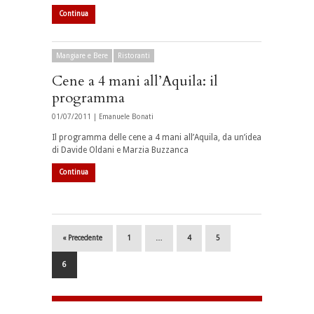
Continua
Mangiare e Bere
Ristoranti
Cene a 4 mani all’Aquila: il
programma
01/07/2011 |
Emanuele Bonati
Il programma delle cene a 4 mani all’Aquila, da un’idea
di Davide Oldani e Marzia Buzzanca
Continua
« Precedente
1
…
4
5
6