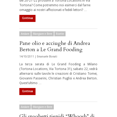
del 20-21-22 prossimi a Tortona Locations in Via
Tortona? Come potremmo noi esimerci dal farne
omaggio ai nostri affezionati e fedeli lettori? …
Continua
Andare
Mangiare e Bere
Ricette
Pane olio e acciughe di Andrea
Berton a Le Grand Fooding
14/10/2011 |
Emanuele Bonati
La terza serata di Le Grand Fooding a Milano
(Tortona Locations, Via Tortona 31), sabato 22, vedrà
alternarsi sulle tavole le creazioni di Cristiano Tomei,
Giovanni Passerini, Christian Puglisi e Andrea Berton.
Quest’ultimo …
Continua
Andare
Mangiare e Bere
Gli spaghetti tiepidi “Whoosh” di