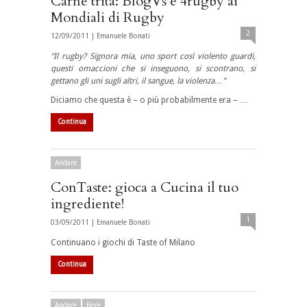
Carne trita: BlogVs e 4rugby ai
Mondiali di Rugby
2
12/09/2011 |
Emanuele Bonati
“Il rugby? Signora mia, uno sport così violento guardi,
questi omaccioni che si inseguono, si scontrano, si
gettano gli uni sugli altri, il sangue, la violenza…”
Diciamo che questa è – o più probabilmente era – …
Continua
Andare
ConTaste: gioca a Cucina il tuo
ingrediente!
1
03/09/2011 |
Emanuele Bonati
Continuano i giochi di Taste of Milano
Continua
Andare
Bere