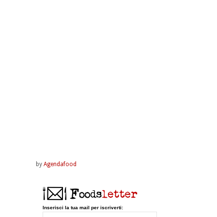
by
Agendafood
Inserisci la tua mail per iscriverti: