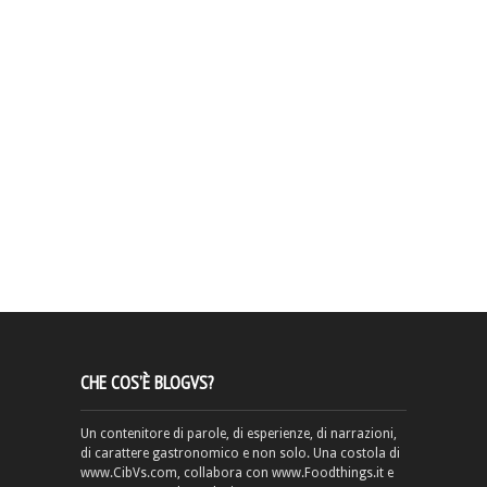
CHE COS’È BLOGVS?
Un contenitore di parole, di esperienze, di narrazioni,
di carattere gastronomico e non solo. Una costola di
www.CibVs.com, collabora con www.Foodthings.it e