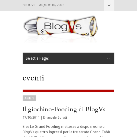
BLOGVS | August 10, 2026
Nascondi
Chi siamo
Contattaci
CIBVS
Blogvs
Foodthings
Foodsletter
Select a Page:
Nascondi
Home
Mangiare e Bere
Bere
Andare
Leggere
L’AntipatiCibVs
Qui Milano
eventi
Andare
Il giochino-Fooding di BlogVs
17/10/2011 |
Emanuele Bonati
E se Le Grand Fooding mettesse a disposizione di
BlogVs quattro ingressi per le tre serate Grand Tabù