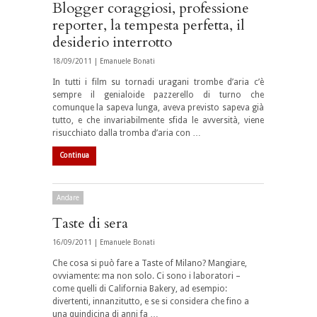
Blogger coraggiosi, professione
reporter, la tempesta perfetta, il
desiderio interrotto
18/09/2011 |
Emanuele Bonati
In tutti i film su tornadi uragani trombe d’aria c’è
sempre il genialoide pazzerello di turno che
comunque la sapeva lunga, aveva previsto sapeva già
tutto, e che invariabilmente sfida le avversità, viene
risucchiato dalla tromba d’aria con …
Continua
Andare
Taste di sera
16/09/2011 |
Emanuele Bonati
Che cosa si può fare a Taste of Milano? Mangiare,
ovviamente: ma non solo. Ci sono i laboratori –
come quelli di California Bakery, ad esempio:
divertenti, innanzitutto, e se si considera che fino a
una quindicina di anni fa …