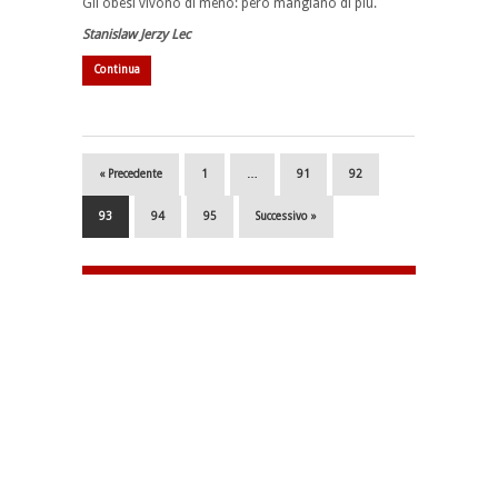
Gli obesi vivono di meno: però mangiano di più.
Stanislaw Jerzy Lec
Continua
« Precedente
1
…
91
92
93
94
95
Successivo »