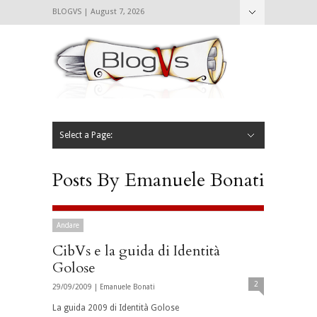
BLOGVS | August 7, 2026
Nascondi
Chi siamo
Contattaci
CIBVS
Blogvs
Foodthings
Foodsletter
Select a Page:
Nascondi
Home
Mangiare e Bere
Bere
Andare
Leggere
L’AntipatiCibVs
Qui Milano
Posts By Emanuele Bonati
Andare
CibVs e la guida di Identità
Golose
2
29/09/2009 |
Emanuele Bonati
La guida 2009 di Identità Golose