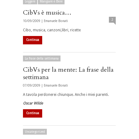
Leggere
Mangiare e Bere
CibVs è musica…
2
10/09/2009 |
Emanuele Bonati
Cibo, musica, canzoni,libri, ricette
Continua
La frase della settimana
CibVs per la mente: La frase della
settimana
07/09/2009 |
Emanuele Bonati
A tavola perdonerei chiunque. Anche i miei parenti.
Oscar Wilde
Continua
Uncategorized