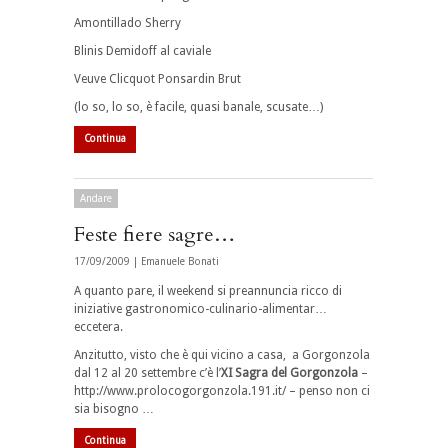
Amontillado Sherry
Blinis Demidoff al caviale
Veuve Clicquot Ponsardin Brut
(lo so, lo so, è facile, quasi banale, scusate…)
Continua
Andare
Feste fiere sagre…
17/09/2009 |
Emanuele Bonati
A quanto pare, il weekend si preannuncia ricco di
iniziative gastronomico-culinario-alimentar…
eccetera.
Anzitutto, visto che è qui vicino a casa, a Gorgonzola
dal 12 al 20 settembre c’è l’
XI Sagra del Gorgonzola
–
http://www.prolocogorgonzola.191.it/ – penso non ci
sia bisogno …
Continua