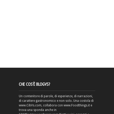
CHE COS’È BLOGVS?
Un contenitore di parole, di esperienze, di narrazioni,
di carattere gastronomico e non solo. Una costola di
www.CibVs.com, collabora con www.Foodthings.it e
trova una sponda anche in