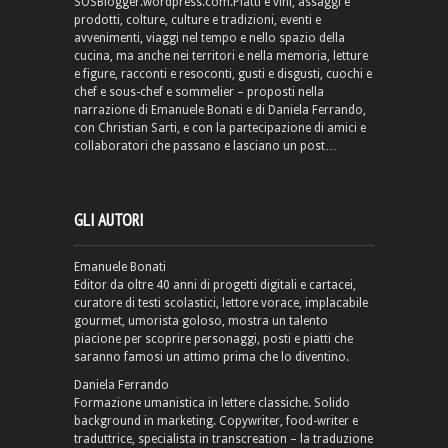
SOSBlogger.wordpress.com.Piatti e vini, assaggi e
prodotti, colture, culture e tradizioni, eventi e
avvenimenti, viaggi nel tempo e nello spazio della
cucina, ma anche nei territori e nella memoria, letture
e figure, racconti e resoconti, gusti e disgusti, cuochi e
chef e sous-chef e sommelier – proposti nella
narrazione di Emanuele Bonati e di Daniela Ferrando,
con Christian Sarti, e con la partecipazione di amici e
collaboratori che passano e lasciano un post…
GLI AUTORI
Emanuele Bonati
Editor da oltre 40 anni di progetti digitali e cartacei,
curatore di testi scolastici, lettore vorace, implacabile
gourmet, umorista goloso, mostra un talento
piacione per scoprire personaggi, posti e piatti che
saranno famosi un attimo prima che lo diventino.
Daniela Ferrando
Formazione umanistica in lettere classiche. Solido
background in marketing. Copywriter, food-writer e
traduttrice, specialista in transcreation – la traduzione