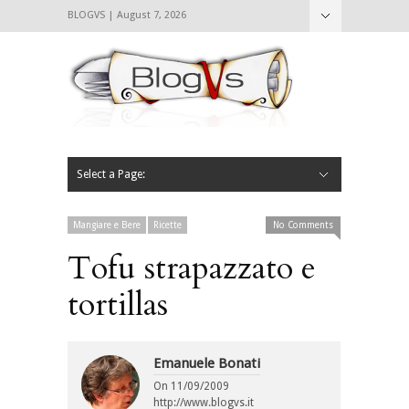
BLOGVS | August 7, 2026
Nascondi
Chi siamo
Contattaci
CIBVS
Blogvs
Foodthings
Foodsletter
Select a Page:
Nascondi
Home
Mangiare e Bere
Bere
Andare
Leggere
L’AntipatiCibVs
Qui Milano
Mangiare e Bere
Ricette
No Comments
Tofu strapazzato e
tortillas
Emanuele Bonati
On
11/09/2009
http://www.blogvs.it