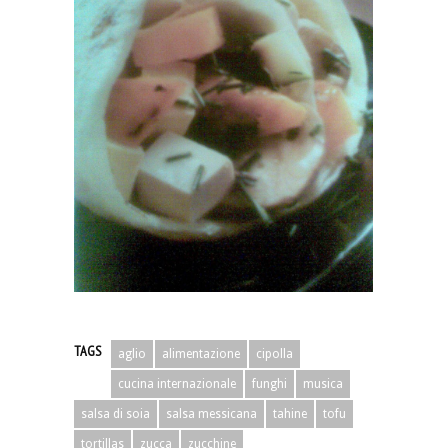
TAGS
aglio
alimentazione
cipolla
cucina internazionale
funghi
musica
salsa di soia
salsa messicana
tahine
tofu
tortillas
zucca
zucchine