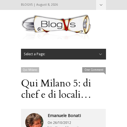
BLOGVS | August 8, 2026
Nascondi
Chi siamo
Contattaci
CIBVS
Blogvs
Foodthings
Foodsletter
Select a Page:
Nascondi
Home
Mangiare e Bere
Bere
Andare
Leggere
L’AntipatiCibVs
Qui Milano
Qui Milano
One Comment
Qui Milano 5: di
chef e di locali…
Emanuele Bonati
On
26/10/2012