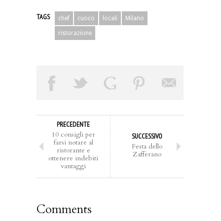
TAGS
chef
cuoco
locali
Milano
ristorazione
PRECEDENTE
10 consigli per
SUCCESSIVO
farsi notare al
Festa dello
ristorante e
Zafferano
ottenere indebiti
vantaggi
Comments