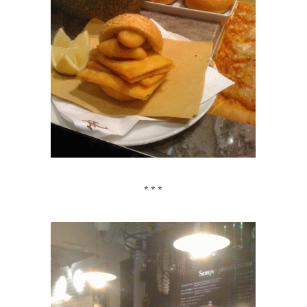
*
* * *
*