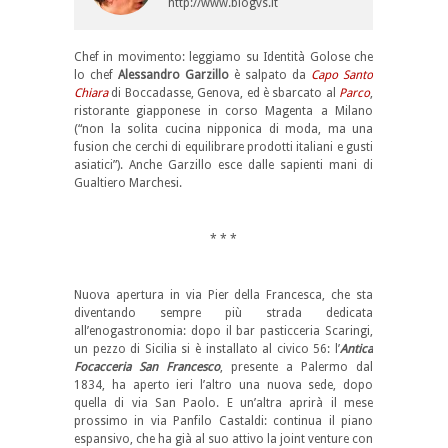
http://www.blogvs.it
Chef in movimento: leggiamo su Identità Golose che
lo chef
Alessandro Garzillo
è salpato da
Capo Santo
Chiara
di Boccadasse, Genova, ed è sbarcato al
Parco
,
ristorante giapponese in corso Magenta a Milano
(“non la solita cucina nipponica di moda, ma una
fusion che cerchi di equilibrare prodotti italiani e gusti
asiatici”). Anche Garzillo esce dalle sapienti mani di
Gualtiero Marchesi.
*
* * *
*
Nuova apertura in via Pier della Francesca, che sta
diventando sempre più strada dedicata
all’enogastronomia: dopo il bar pasticceria Scaringi,
un pezzo di Sicilia si è installato al civico 56: l’
Antica
Focacceria San Francesco
, presente a Palermo dal
1834, ha aperto ieri l’altro una nuova sede, dopo
quella di via San Paolo. E un’altra aprirà il mese
prossimo in via Panfilo Castaldi: continua il piano
espansivo, che ha già al suo attivo la joint venture con