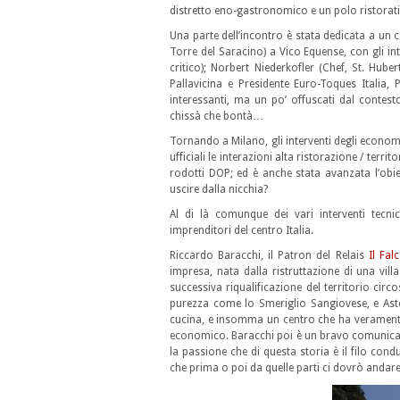
distretto eno-gastronomico e un polo ristorat
Una parte dell’incontro è stata dedicata a un c
Torre del Saracino) a Vico Equense, con gli in
critico); Norbert Niederkofler (Chef, St. Hub
Pallavicina e Presidente Euro-Toques Italia, 
interessanti, ma un po’ offuscati dal contest
chissà che bontà…
Tornando a Milano, gli interventi degli economist
ufficiali le interazioni alta ristorazione / territ
rodotti DOP; ed è anche stata avanzata l’obie
uscire dalla nicchia?
Al di là comunque dei vari interventi tecnic
imprenditori del centro Italia.
Riccardo Baracchi, il Patron del Relais
Il Fal
impresa, nata dalla ristruttazione di una villa
successiva riqualificazione del territorio circo
purezza come lo Smeriglio Sangiovese, e Astor
cucina, e insomma un centro che ha veramente in
economico. Baracchi poi è un bravo comunicato
la passione che di questa storia è il filo co
che prima o poi da quelle parti ci dovrò anda