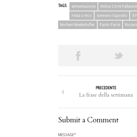
TAGS
alimentazione
Antica Corte Pallavici
Festa a Vico
Gennaro Esposito
Il 
Norbert Niederkofler
Paolo Parisi
Riccar
PRECEDENTE
La frase della settimana
Submit a Comment
MESSAGE
*