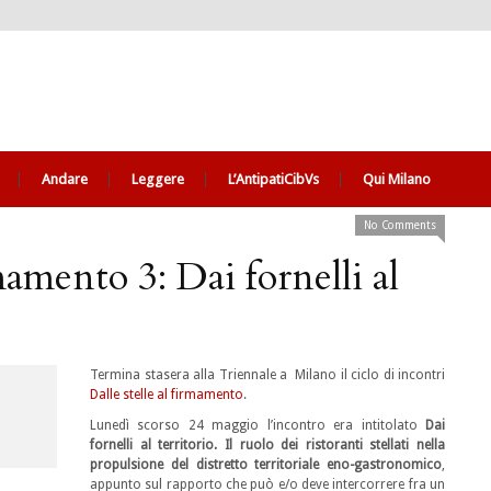
Andare
Leggere
L’AntipatiCibVs
Qui Milano
No Comments
rmamento 3: Dai fornelli al
Termina stasera alla Triennale a Milano il ciclo di incontri
Dalle stelle al firmamento
.
Lunedì scorso 24 maggio l’incontro era intitolato
Dai
fornelli al territorio. Il ruolo dei ristoranti stellati nella
propulsione del distretto territoriale eno-gastronomico
,
appunto sul rapporto che può e/o deve intercorrere fra un