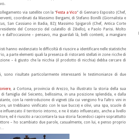
ivo.
ollegamento via satellite con la “
Festa a Vico
” di Gennaro Esposito (Chef,
terventi, coordinati da Massimo Bergami, di Stefano Bonilli (Giornalista e
ertus, San Cassiano in Badia, BZ); Massimo Spigaroli (Chef, Antica Corte
Presidente del Consorzio del culatello di Zibello), e Paolo Parisi. Molto
o e dall’occasione – pensavo, ma guardali là, belli contenti, a mangiare
i hanno evidenziato le difficoltà di riuscire a identificare nelle statistiche
orio, a parte elementi quali la presenza di ristoranti stellati in zone ricche di
zione – è giusto che la nicchia (il prodotto di nicchia) debba cercare di
i, sono risultate particolarmente interessanti le testimonianze di due
coniere
, a Cortona, provincia di Arezzo, ha illustrato la storia della sua
 di famiglia del Seicento, bellissima, in una posizione splendida, e dalla
stante, con la reintroduzione di vigneti (da cui vengono fra l’altro vini in
e, un trebbiano vinificato con le sue bucce) e olivi, una spa, scuole di
fluenzato il territorio intorno, e ne è stato influenzato, anche a livello
re, ed è riuscito a raccontare la sua storia facendoci capire soprattutto
nduttore – ho scambiato due parole, casualmente, con lui, e penso proprio
re…