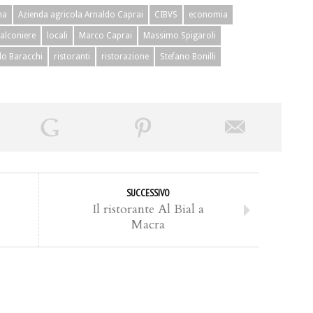
na
Azienda agricola Arnaldo Caprai
CIBVS
economia
Falconiere
locali
Marco Caprai
Massimo Spigaroli
do Baracchi
ristoranti
ristorazione
Stefano Bonilli
SUCCESSIVO
Il ristorante Al Bial a
Macra