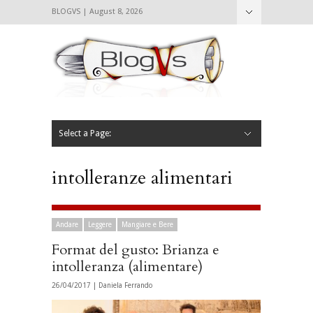
BLOGVS | August 8, 2026
Nascondi
Chi siamo
Contattaci
CIBVS
Blogvs
Foodthings
Foodsletter
Select a Page:
Nascondi
Home
Mangiare e Bere
Bere
Andare
Leggere
L’AntipatiCibVs
Qui Milano
intolleranze alimentari
Andare
Leggere
Mangiare e Bere
Format del gusto: Brianza e
intolleranza (alimentare)
26/04/2017 |
Daniela Ferrando