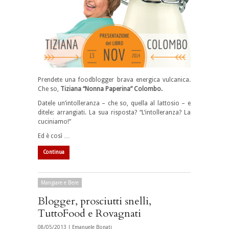
Prendete una foodblogger brava energica vulcanica.
Che so,
Tiziana “Nonna Paperina” Colombo.
Datele un’intolleranza – che so, quella al lattosio – e
ditele: arrangiati. La sua risposta? “L’intolleranza? La
cuciniamo!”
Ed è così …
Continua
Mangiare e Bere
Blogger, prosciutti snelli,
TuttoFood e Rovagnati
08/05/2013 |
Emanuele Bonati