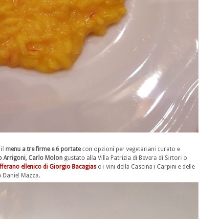
 il
menu a tre firme e 6 portate
con opzioni per vegetariani curato e
 Arrigoni, Carlo Molon
gustato alla Villa Patrizia di Bevera di Sirtori o
fferano ellenico di Giorgio Bacagias
o i vini della Cascina i Carpini e delle
o Daniel Mazza.