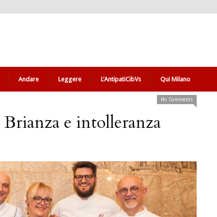
Andare
Leggere
L’AntipatiCibVs
Qui Milano
No Comments
 Brianza e intolleranza