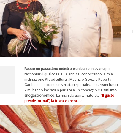
Faccio un passettino indietro e un balzo in avanti
per
raccontarvi qualcosa. Due anni fa, conoscendo la mia
inclinazione #foodcultural, Maurizio Goetz e Roberta
Garibaldi – docenti universitari specialisti in turismi futuri
– mi hanno invitata a parlare a un convegno sul
turismo
enogastronomico
. La mia relazione, intitolata
“Il gusto
prende format”
, la trovate ancora qui