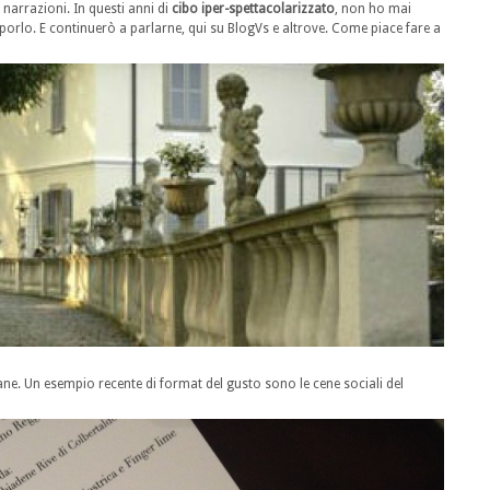
 narrazioni. In questi anni di
cibo iper-spettacolarizzato
, non ho mai
porlo. E continuerò a parlarne, qui su BlogVs e altrove. Come piace fare a
ane. Un esempio recente di format del gusto sono le cene sociali del