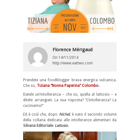
Florence Mérigaud
On
14/11/2014
http://www.eattwo.com
Prendete una foodblogger brava energica vulcanica.
Che so,
Tiziana “Nonna Paperina” Colombo
.
Datele un’intolleranza – che so, quella al lattosio – e
ditele: arrangiati. La sua risposta? “L’intolleranza? La
cuciniamo!”
Ed è così che, dopo
Nichel
, è nato il secondo volume
della collana dedicata alle intolleranze alimentari da
Silvana Editoriale
:
Lattosio
.