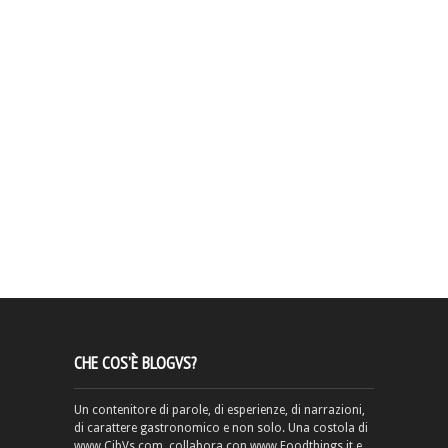
CHE COS’È BLOGVS?
Un contenitore di parole, di esperienze, di narrazioni,
di carattere gastronomico e non solo. Una costola di
www.CibVs.com, collabora con www.Foodthings.it e