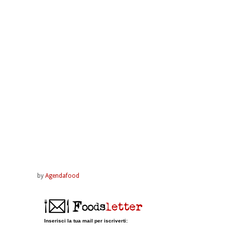
by
Agendafood
Inserisci la tua mail per iscriverti: