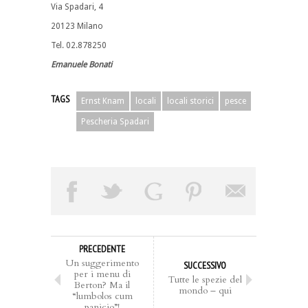
Via Spadari, 4
20123 Milano
Tel. 02.878250
Emanuele Bonati
TAGS
Ernst Knam
locali
locali storici
pesce
Pescheria Spadari
PRECEDENTE
Un suggerimento
SUCCESSIVO
per i menu di
Tutte le spezie del
Berton? Ma il
mondo – qui
“lumbolos cum
panicio”!