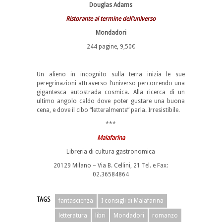
Douglas Adams
Ristorante al termine dell’universo
Mondadori
244 pagine, 9,50€
Un alieno in incognito sulla terra inizia le sue
peregrinazioni attraverso l’universo percorrendo una
gigantesca autostrada cosmica. Alla ricerca di un
ultimo angolo caldo dove poter gustare una buona
cena, e dove il cibo “letteralmente” parla. Irresistibile.
***
Malafarina
Libreria di cultura gastronomica
20129 Milano – Via B. Cellini, 21 Tel. e Fax:
02.36584864
TAGS
fantascienza
I consigli di Malafarina
letteratura
libri
Mondadori
romanzo