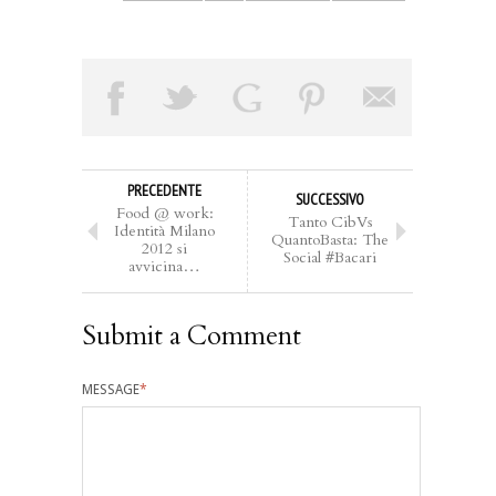
PRECEDENTE
SUCCESSIVO
Food @ work:
Tanto CibVs
Identità Milano
QuantoBasta: The
2012 si
Social #Bacari
avvicina…
Submit a Comment
MESSAGE
*