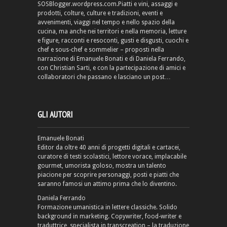
SOSBlogger.wordpress.com.Piatti e vini, assaggi e
prodotti, colture, culture e tradizioni, eventi e
avvenimenti, viaggi nel tempo e nello spazio della
cucina, ma anche nei territori e nella memoria, letture
e figure, racconti e resoconti, gusti e disgusti, cuochi e
chef e sous-chef e sommelier – proposti nella
narrazione di Emanuele Bonati e di Daniela Ferrando,
con Christian Sarti, e con la partecipazione di amici e
collaboratori che passano e lasciano un post…
GLI AUTORI
Emanuele Bonati
Editor da oltre 40 anni di progetti digitali e cartacei,
curatore di testi scolastici, lettore vorace, implacabile
gourmet, umorista goloso, mostra un talento
piacione per scoprire personaggi, posti e piatti che
saranno famosi un attimo prima che lo diventino.
Daniela Ferrando
Formazione umanistica in lettere classiche. Solido
background in marketing. Copywriter, food-writer e
traduttrice, specialista in transcreation – la traduzione