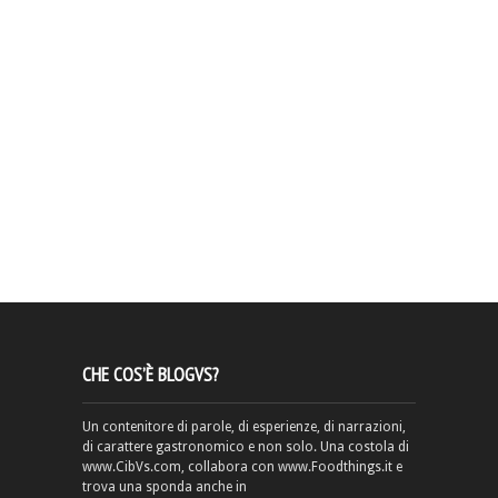
CHE COS’È BLOGVS?
Un contenitore di parole, di esperienze, di narrazioni,
di carattere gastronomico e non solo. Una costola di
www.CibVs.com, collabora con www.Foodthings.it e
trova una sponda anche in