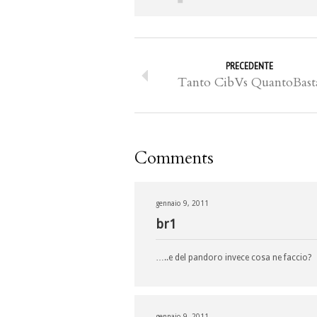
PRECEDENTE
Tanto CibVs QuantoBast
Comments
gennaio 9, 2011
br1
…..e del pandoro invece cosa ne faccio?
gennaio 9, 2011