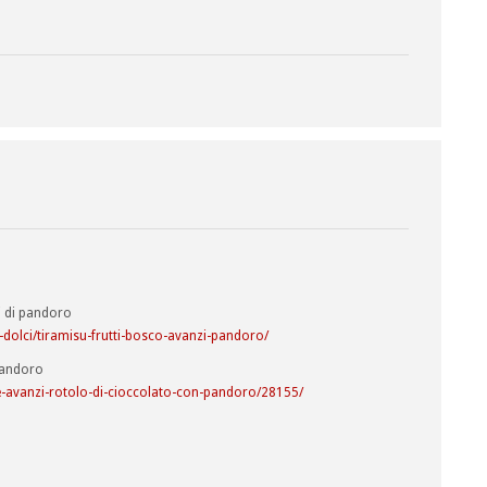
zi di pandoro
dolci/tiramisu-frutti-bosco-avanzi-pandoro/
 pandoro
tte-avanzi-rotolo-di-cioccolato-con-pandoro/28155/