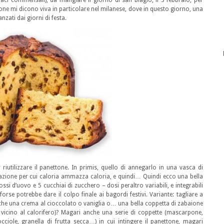
aci commensali), da mangiare il giorno di san Biagio, il 3 febbraio, per
ione mi dicono viva in particolare nel milanese, dove in questo giorno, una
zati dai giorni di festa.
riutilizzare il panettone. In primis, quello di annegarlo in una vasca di
azione per cui caloria ammazza caloria, e quindi… Quindi ecco una bella
 d’uovo e 5 cucchiai di zucchero – dosi peraltro variabili, e integrabili
rse potrebbe dare il colpo finale ai bagordi festivi. Variante: tagliare a
nche una crema al cioccolato o vaniglia o… una bella coppetta di zabaione
 vicino al calorifero)? Magari anche una serie di coppette (mascarpone,
cciole, granella di frutta secca…) in cui intingere il panettone, magari