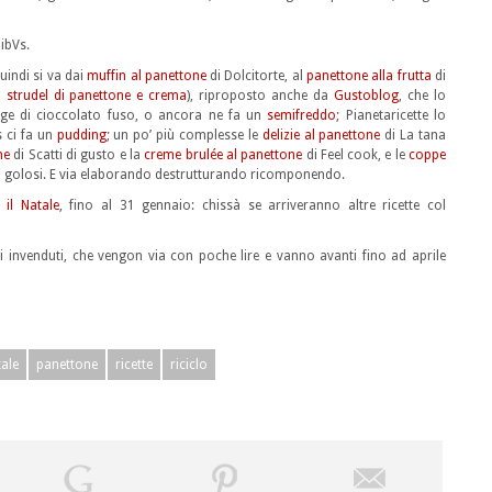
ibVs.
indi si va dai
muffin al panettone
di Dolcitorte, al
panettone alla frutta
di
o
strudel di panettone e crema
), riproposto anche da
Gustoblog
, che lo
rge di cioccolato fuso, o ancora ne fa un
semifreddo
; Pianetaricette lo
s ci fa un
pudding
; un po’ più complesse le
delizie al panettone
di La tana
ne
di Scatti di gusto e la
creme brulée al panettone
di Feel cook, e le
coppe
i golosi. E via elaborando destrutturando ricomponendo.
 il Natale
, fino al 31 gennaio: chissà se arriveranno altre ricette col
i invenduti, che vengon via con poche lire e vanno avanti fino ad aprile
ale
panettone
ricette
riciclo