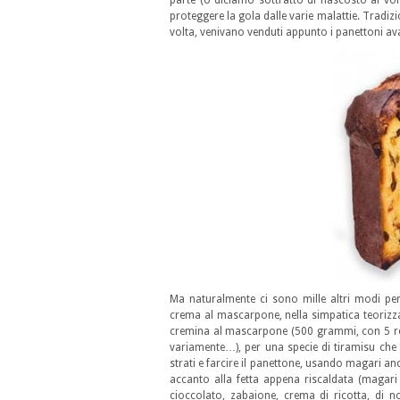
parte (o diciamo sottratto di nascosto ai vor
proteggere la gola dalle varie malattie. Tradiz
volta, venivano venduti appunto i panettoni avan
Ma naturalmente ci sono mille altri modi per 
crema al mascarpone, nella simpatica teorizz
cremina al mascarpone (500 grammi, con 5 rossi
variamente…), per una specie di tiramisu che fo
strati e farcire il panettone, usando magari a
accanto alla fetta appena riscaldata (magari
cioccolato, zabaione, crema di ricotta, di no