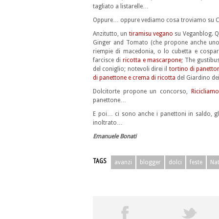
tagliato a listarelle…
Oppure… oppure vediamo cosa troviamo su C
Anzitutto, un
tiramisu vegano
su Veganblog. Qu
Ginger and Tomato (che propone anche un
riempie di macedonia, o lo cubetta e cospa
farcisce di
ricotta e mascarpone
; The gustibu
del coniglio; notevoli direi il
tortino di panetto
di panettone e crema di ricotta
del Giardino de
Dolcitorte propone un concorso,
Ricicliamo
panettone…
E poi… ci sono anche i panettoni in saldo, gl
inoltrato…
Emanuele Bonati
TAGS
avanzi
blogger
dolci
feste
Nat