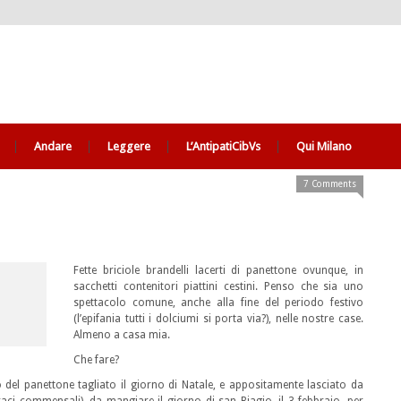
Andare
Leggere
L’AntipatiCibVs
Qui Milano
7 Comments
Fette briciole brandelli lacerti di panettone ovunque, in
sacchetti contenitori piattini cestini. Penso che sia uno
spettacolo comune, anche alla fine del periodo festivo
(l’epifania tutti i dolciumi si porta via?), nelle nostre case.
Almeno a casa mia.
Che fare?
del panettone tagliato il giorno di Natale, e appositamente lasciato da