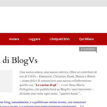
Andare
Leggere
L’AntipatiCibVs
Qui Milano
4 Comments
 di BlogVs
Una nuova amica, una nuova rubrica
. Oltre ai contributi di
noi di CibVs – Emanuele, Christian, Kumi, Mauro e Bruno
-, siamo felici di annunciare una nuova collaborazione,
quella con “
La cucina di qb
” – e con Anna Maria
Pellegrino, che pubblicherà su BlogVs i suoi interventi –
diciamo una volta ogni tanto, “quanto basta”…
o blog, naturalmente, e a pubblicare ottime ricette, con intuizioni
 un tocco in più, e a scrivere post particolarmente interessanti… Lo