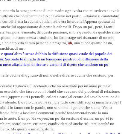
, ricordo la rassegnazione di mia madre ogni volta che mi sedevo a tavola
piuttosto che occuparmi di ciò che avevo nel piatto. Adoravo il candelabro
n curiosità, ma la cucina di mia madre era interdetta! Appena sposata mi
anche lui appassionato di pentole e fornelli. Dopo un po’, però, i tanti
nata, temporaneamente, da questa passione, sino a quando, da qualche anno
 pieno: mi sono messa a studiare, ho fatto stage nel ristorante di un mio
, e ho dato vita al mio personale progetto,
qb
, una cuoca quanto basta,
narchica, di me.
 quant’altro è senza dubbio la diffusione quasi virale del popolo dei
oi. Secondo te si tratta di un fenomeno positivo, di diffusione della
 mero affastellarsi di ricette e varianti di ricette che tendono un po’
a nelle cucine di ognuno di noi, o nelle diverse cucine che esistono, per
cessivo trasloco su Facebook), che ho osservato per un anno prima di
 un esercizio che facevo con i bimbi che avevano dei problemi di relazione,
ienti (oppure tutti i pennelli, colori e carta) al centro del tavolo comune di
ondividendo.
È
ovvio che non è sempre tutto così idilliaco, ci mancherebbe! I
adulti lo fanno con le parole, non saremmo il genere che siamo. Visito
e faccio fatica a lasciare i commenti perché fondamentalmente la mia
ra le ruote.
È
un po’ da voyeur, un po’ da sessione d’esame, un po’ tè (o
mbiare, sottolineare, criticare, condividere ed anche rifiutare, perché no.
petto. Ma questa è un’altra storia.