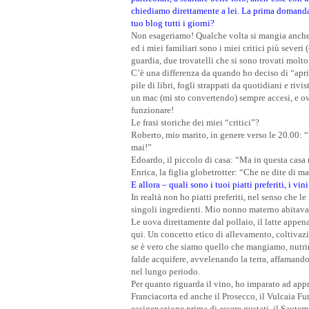
chiediamo direttamente a lei. La prima domanda
tuo blog tutti i giorni?
Non esageriamo! Qualche volta si mangia anche l
ed i miei familiari sono i miei critici più sever
guardia, due trovatelli che si sono trovati molto
C’è una differenza da quando ho deciso di “aprire
pile di libri, fogli strappati da quotidiani e riv
un mac (mi sto convertendo) sempre accesi, e ov
funzionare!
Le frasi storiche dei miei “critici”?
Roberto, mio marito, in genere verso le 20.00: “I
mai!”
Edoardo, il piccolo di casa: “Ma in questa cas
Enrica, la figlia globetrotter: “Che ne dite di m
E allora – quali sono i tuoi piatti preferiti, i v
In realtà non ho piatti preferiti, nel senso che l
singoli ingredienti. Mio nonno materno abitava 
Le uova direttamente dal pollaio, il latte appena
qui. Un concetto etico di allevamento, coltivazi
se è vero che siamo quello che mangiamo, nutrir
falde acquifere, avvelenando la terra, affamando 
nel lungo periodo.
Per quanto riguarda il vino, ho imparato ad appr
Franciacorta ed anche il Prosecco, il Vulcaia Fu
ossigenazione prima di essere gustati, il Sauterne