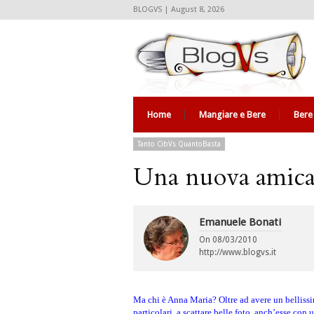
BLOGVS | August 8, 2026
Home
Mangiare e Bere
Bere
Tanto CibVs QuantoBasta
Una nuova amica
Emanuele Bonati
On
08/03/2010
http://www.blogvs.it
Ma chi è Anna Maria? Oltre ad avere un bellissim
particolari, a scattare belle foto, anch’esse con