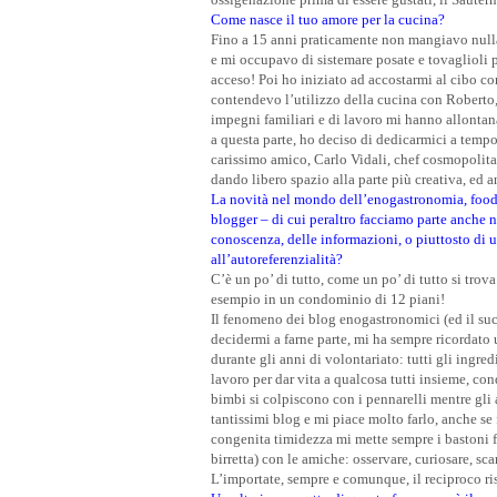
Come nasce il tuo amore per la cucina?
Fino a 15 anni praticamente non mangiavo nulla
e mi occupavo di sistemare posate e tovaglioli 
acceso! Poi ho iniziato ad accostarmi al cibo co
contendevo l’utilizzo della cucina con Roberto, 
impegni familiari e di lavoro mi hanno allonta
a questa parte, ho deciso di dedicarmici a tempo
carissimo amico, Carlo Vidali, chef cosmopolita
dando libero spazio alla parte più creativa, ed a
La novità nel mondo dell’enogastronomia, food e
blogger – di cui peraltro facciamo parte anche n
conoscenza, delle informazioni, o piuttosto di un
all’autoreferenzialità?
C’è un po’ di tutto, come un po’ di tutto si trov
esempio in un condominio di 12 piani!
Il fenomeno dei blog enogastronomici (ed il suc
decidermi a farne parte, mi ha sempre ricordato
durante gli anni di volontariato: tutti gli ingred
lavoro per dar vita a qualcosa tutti insieme, c
bimbi si colpiscono con i pennarelli mentre gli 
tantissimi blog e mi piace molto farlo, anche s
congenita timidezza mi mette sempre i bastoni f
birretta) con le amiche: osservare, curiosare, sca
L’importate, sempre e comunque, il reciproco ris