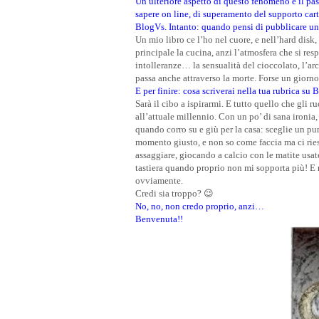
Un ulteriore aspetto di questo fenomeno è il pass
sapere on line, di superamento del supporto cart
BlogVs. Intanto:
quando pensi di pubblicare un
Un mio libro ce l’ho nel cuore, e nell’hard dis
principale la cucina, anzi l’atmosfera che si respi
intolleranze… la sensualità del cioccolato, l’ar
passa anche attraverso la morte. Forse un giorno,
E per finire: cosa scriverai nella tua rubrica su
Sarà il cibo a ispirarmi. E tutto quello che gli 
all’attuale millennio. Con un po’ di sana ironia
quando corro su e giù per la casa: sceglie un pun
momento giusto, e non so come faccia ma ci rie
assaggiare, giocando a calcio con le matite usat
tastiera quando proprio non mi sopporta più! E 
ovviamente.
Credi sia troppo? 😉
No, no, non credo proprio, anzi…
Benvenuta!!