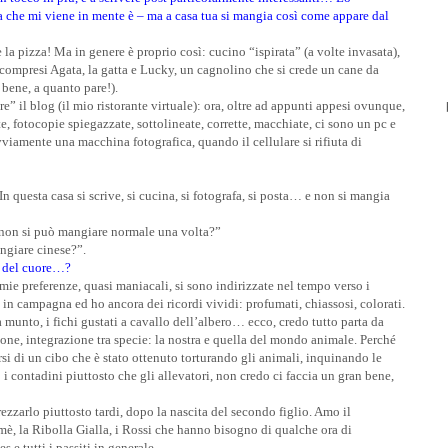
 che mi viene in mente è – ma a casa tua si mangia così come appare dal
a pizza! Ma in genere è proprio così: cucino “ispirata” (a volte invasata),
i (compresi Agata, la gatta e Lucky, un cagnolino che si crede un cane da
 bene, a quanto pare!).
” il blog (il mio ristorante virtuale): ora, oltre ad appunti appesi ovunque,
iste, fotocopie spiegazzate, sottolineate, corrette, macchiate, ci sono un pc e
viamente una macchina fotografica, quando il cellulare si rifiuta di
n questa casa si scrive, si cucina, si fotografa, si posta… e non si mangia
a non si può mangiare normale una volta?”
angiare cinese?”.
ini del cuore…?
e mie preferenze, quasi maniacali, si sono indirizzate nel tempo verso i
in campagna ed ho ancora dei ricordi vividi: profumati, chiassosi, colorati.
 munto, i fichi gustati a cavallo dell’albero… ecco, credo tutto parta da
one, integrazione tra specie: la nostra e quella del mondo animale. Perché
si di un cibo che è stato ottenuto torturando gli animali, inquinando le
i contadini piuttosto che gli allevatori, non credo ci faccia un gran bene,
ezzarlo piuttosto tardi, dopo la nascita del secondo figlio. Amo il
mè, la Ribolla Gialla, i Rossi che hanno bisogno di qualche ora di
s e tutti i passiti in generale.