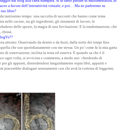
aggio dai blog alla carta stampata. Si fa tanto parlare di multimedialità, di
aceo a favore dell’interattività virtuale, e poi… Ma ne parleremo su
 tuo libro?
k, da tantissimo tempo: una raccolta di racconti che hanno come tema
ra nelle cucine, tra gli ingredienti, gli strumenti di lavoro, le
cobaleno delle spezie, la magia di una lievitazione. E la trasformazione, che
 chissà.
 BlogVs??
ruota attorno. Osservando da dentro e da fuori, dalla notte dei tempi fino
, quella che uso quotidianamente con me stessa. Un po’ come fa la mia gatta
to di osservazione, inclina la testa ed osserva. E quando sa che è il
sce ogni volta, si avvicina e commenta, a modo suo: chiedendo di
e per gli appunti, distendendosi languidamente sopra libri, appunti e
mi piacerebbe dialogare serenamente con chi avrà la cortesia di leggermi,