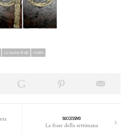
La cucina di qb
ricette
eta
SUCCESSIVO
La frase della settimana