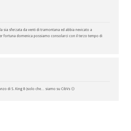
sola sia sferzata da venti di tramontana ed abbia nevicato a
per fortuna domenica possiamo consolarci con il terzo tempo di
zo di S. King 8-)solo che… siamo su CibVs 🙂