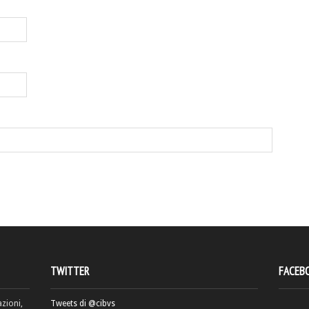
TWITTER
FACEB
azioni,
Tweets di @cibvs