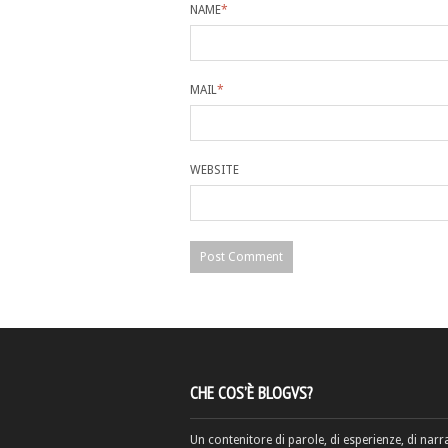
NAME
*
MAIL
*
WEBSITE
CHE COS’È BLOGVS?
Un contenitore di parole, di esperienze, di narr