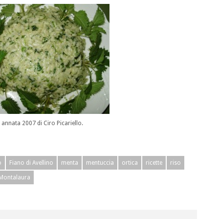
annata 2007 di Ciro Picariello.
o
Fiano di Avellino
menta
mentuccia
ortica
ricette
riso
Montalaura