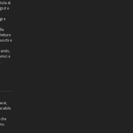
tola di
.it e
gi e
lla
letture
cuochi e
rrando,
amici e
…
acei,
acabile
 che
no.