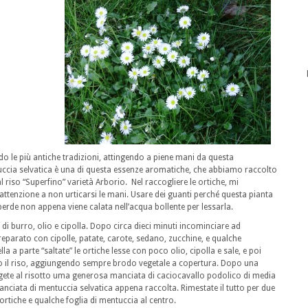
ndo le più antiche tradizioni, attingendo a piene mani da questa
uccia selvatica è una di questa essenze aromatiche, che abbiamo raccolto
l riso “Superfino” varietà Arborio. Nel raccogliere le ortiche, mi
attenzione a non urticarsi le mani. Usare dei guanti perché questa pianta
 perde non appena viene calata nell’acqua bollente per lessarla.
o di burro, olio e cipolla. Dopo circa dieci minuti incominciare ad
parato con cipolle, patate, carote, sedano, zucchine, e qualche
parte “saltate” le ortiche lesse con poco olio, cipolla e sale, e poi
o il riso, aggiungendo sempre brodo vegetale a copertura. Dopo una
ngete al risotto uma generosa manciata di caciocavallo podolico di media
anciata di mentuccia selvatica appena raccolta. Rimestate il tutto per due
ortiche e qualche foglia di mentuccia al centro.