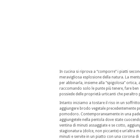
In cucina si riprova a “comporre” i piatti seco
meravigliosa esplosione della natura. La ment
per abbinarla, insieme alla “spigolosa” ortica, a
raccomando solo le punte più tenere, fare ben 
possiede delle proprietà urticanti che peraltro
Intanto iniziamo a tostare il riso in un soffritt
aggiungere brodo vegetale precedentemente pre
pomodoro. Contemporaneamente in una padella a 
aggiungetele nella pentola dove state cuocend
ventina di minuti assaggiate e se cotto, aggiu
stagionatura (dolce, non piccante) e un’altra m
minuti e servite in un piatto con una corona di 