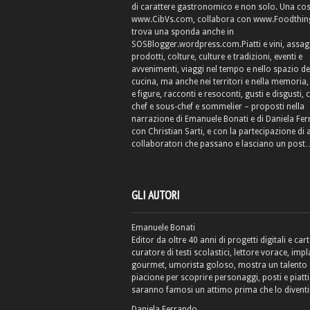
di carattere gastronomico e non solo. Una cos
www.CibVs.com, collabora con www.Foodthings
trova una sponda anche in
SOSBlogger.wordpress.com.Piatti e vini, assag
prodotti, colture, culture e tradizioni, eventi e
avvenimenti, viaggi nel tempo e nello spazio de
cucina, ma anche nei territori e nella memoria, 
e figure, racconti e resoconti, gusti e disgusti, 
chef e sous-chef e sommelier – proposti nella
narrazione di Emanuele Bonati e di Daniela Fe
con Christian Sarti, e con la partecipazione di 
collaboratori che passano e lasciano un post
GLI AUTORI
Emanuele Bonati
Editor da oltre 40 anni di progetti digitali e cart
curatore di testi scolastici, lettore vorace, impl
gourmet, umorista goloso, mostra un talento
piacione per scoprire personaggi, posti e piatti
saranno famosi un attimo prima che lo diventi
Daniela Ferrando