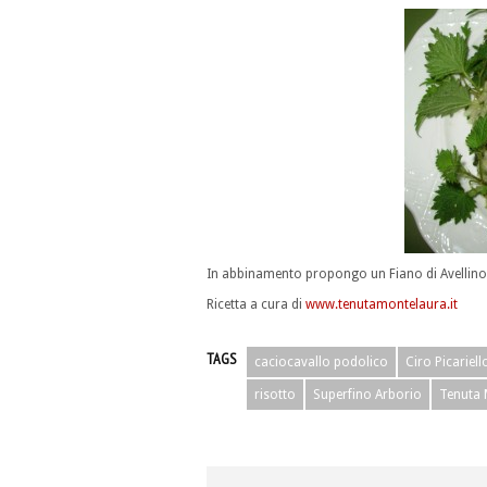
In abbinamento propongo un Fiano di Avellino 
Ricetta a cura di
www.tenutamontelaura.it
TAGS
caciocavallo podolico
Ciro Picariell
risotto
Superfino Arborio
Tenuta 