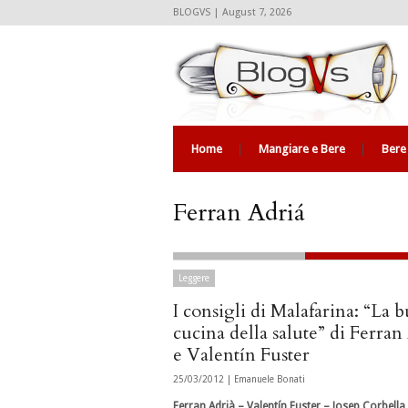
BLOGVS | August 7, 2026
Home
Mangiare e Bere
Bere
Ferran Adriá
Leggere
I consigli di Malafarina: “La 
cucina della salute” di Ferran
e Valentín Fuster
25/03/2012 |
Emanuele Bonati
Ferran Adrià – Valentín Fuster – Josep Corbella