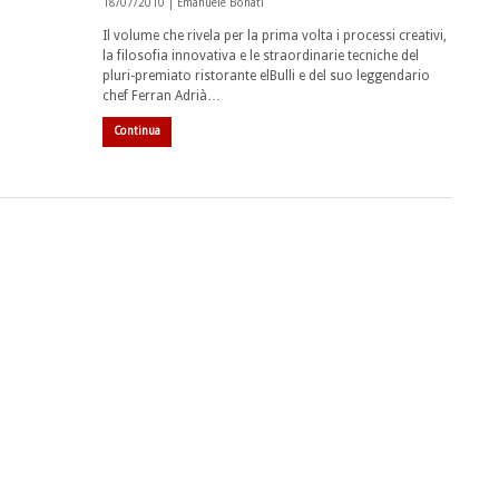
18/07/2010 |
Emanuele Bonati
Il volume che rivela per la prima volta i processi creativi,
la filosofia innovativa e le straordinarie tecniche del
pluri-premiato ristorante elBulli e del suo leggendario
chef Ferran Adrià…
Continua