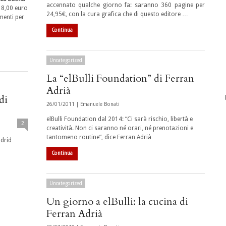
accennato qualche giorno fa: saranno 360 pagine per
18,00 euro
24,95€, con la cura grafica che di questo editore …
menti per
Continua
Uncategorized
La “elBulli Foundation” di Ferran
Adrià
di
26/01/2011 |
Emanuele Bonati
elBulli Foundation dal 2014: “Ci sarà rischio, libertà e
2
creatività. Non ci saranno né orari, né prenotazioni e
tantomeno routine”, dice Ferran Adrià
adrid
Continua
Uncategorized
Un giorno a elBulli: la cucina di
Ferran Adrià