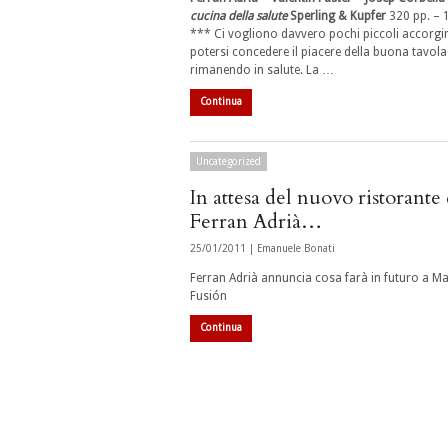
cucina della salute
Sperling & Kupfer
320 pp. – 
*** Ci vogliono davvero pochi piccoli accorgi
potersi concedere il piacere della buona tavola
rimanendo in salute. La …
Continua
Uncategorized
In attesa del nuovo ristorante 
Ferran Adrià…
25/01/2011 |
Emanuele Bonati
Ferran Adrià annuncia cosa farà in futuro a M
Fusión
Continua