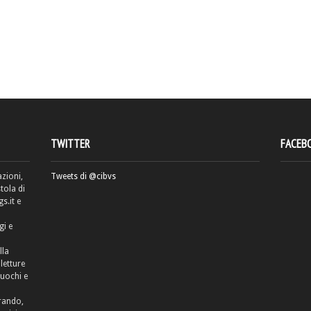
TWITTER
FACEB
azioni,
Tweets di @cibvs
tola di
.it e
gi e
lla
letture
cuochi e
rrando,