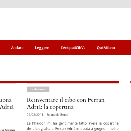
Andare
Leggere
L’AntipatiCibVs
Qui Milano
Uncategorized
buona
Reinventare il cibo con Ferran
 Adrià
Adriá: la copertina
01/03/2011 |
Emanuele Bonati
La Phaidon mi ha gentilmente fatto avere la copertina
della biografia di Ferran Adriá in uscita a giugno – ne ho
La buona