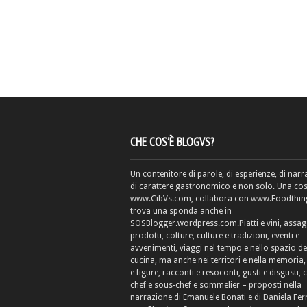
CHE COS’È BLOGVS?
Un contenitore di parole, di esperienze, di narr
di carattere gastronomico e non solo. Una cos
www.CibVs.com, collabora con www.Foodthings
trova una sponda anche in
SOSBlogger.wordpress.com.Piatti e vini, assag
prodotti, colture, culture e tradizioni, eventi e
avvenimenti, viaggi nel tempo e nello spazio de
cucina, ma anche nei territori e nella memoria, 
e figure, racconti e resoconti, gusti e disgusti, 
chef e sous-chef e sommelier – proposti nella
narrazione di Emanuele Bonati e di Daniela Fe