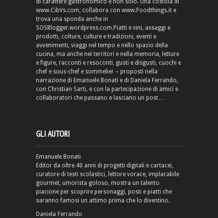
di carattere gastronomico e non solo. Una costola di
www.CibVs.com, collabora con www.Foodthings.it e
trova una sponda anche in
SOSBlogger.wordpress.com.Piatti e vini, assaggi e
prodotti, colture, culture e tradizioni, eventi e
avvenimenti, viaggi nel tempo e nello spazio della
cucina, ma anche nei territori e nella memoria, letture
e figure, racconti e resoconti, gusti e disgusti, cuochi e
chef e sous-chef e sommelier – proposti nella
narrazione di Emanuele Bonati e di Daniela Ferrando,
con Christian Sarti, e con la partecipazione di amici e
collaboratori che passano e lasciano un post…
GLI AUTORI
Emanuele Bonati
Editor da oltre 40 anni di progetti digitali e cartacei,
curatore di testi scolastici, lettore vorace, implacabile
gourmet, umorista goloso, mostra un talento
piacione per scoprire personaggi, posti e piatti che
saranno famosi un attimo prima che lo diventino.
Daniela Ferrando