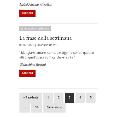
Isabel Allende,
Afrodita
Continua
La frase della settimana
La frase della settimana
08/02/2021 |
Emanuele Bonati
” Mangiare, amare, cantare e digerire sono i quattro
atti di quell’opera comica che è la vita “
Gioacchino Rossini
Continua
« Precedente
1
2
3
4
5
…
34
Successivo »