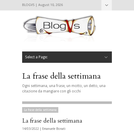
BLOGVS | August 10, 2026
Nascondi
Chi siamo
Contattaci
CIBVS
Blogvs
Foodthings
Foodsletter
Select a Page:
Nascondi
Home
Mangiare e Bere
Bere
Andare
Leggere
L’AntipatiCibVs
Qui Milano
La frase della settimana
Ogni settimana, una frase, un motto, un detto, una
citazione da mangiare con gli occhi
La frase della settimana
La frase della settimana
14/03/2022 |
Emanuele Bonati