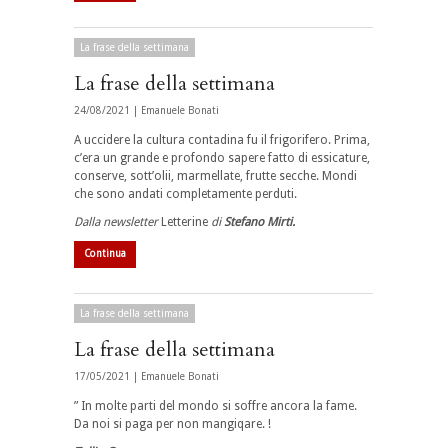
La frase della settimana
La frase della settimana
24/08/2021 |
Emanuele Bonati
A uccidere la cultura contadina fu il frigorifero. Prima,
c’era un grande e profondo sapere fatto di essicature,
conserve, sott’olii, marmellate, frutte secche. Mondi
che sono andati completamente perduti.
Dalla newsletter
Letterine
di
Stefano Mirti.
Continua
La frase della settimana
La frase della settimana
17/05/2021 |
Emanuele Bonati
” In molte parti del mondo si soffre ancora la fame.
Da noi si paga per non mangiqare. !