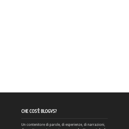
CHE COS’È BLOGVS?
Un contenitore di parole, di esperienze, di narrazioni,