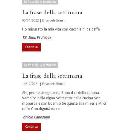
La frase della settimana
La frase della settimana
03/01/2022 |
Emanuele Bonati
Ho misurato la mia vita con cucchiaini da caffé.
T.S. Eliot,
Prufrock
Continua
La frase della settimana
La frase della settimana
14/12/2021 |
Emanuele Bonati
Ahi, permette signorina Sono il re della cantina
Vampiro nella vigna Sottrattor nella cucina Son
monarca e son boemio Se questa è la miseria Mi ci
tuffo Con dignità da re
Vinicio Capossela
Continua