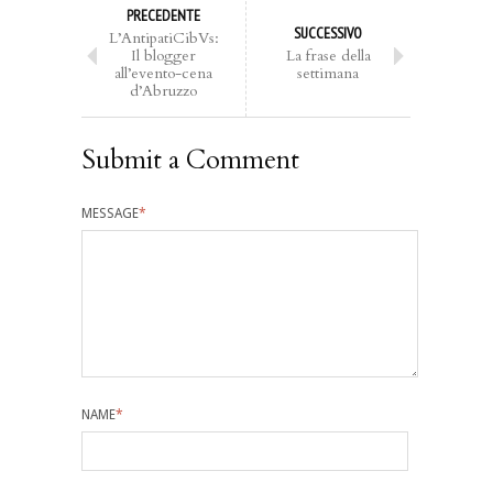
PRECEDENTE
SUCCESSIVO
L’AntipatiCibVs:
Il blogger
La frase della
all’evento-cena
settimana
d’Abruzzo
Submit a Comment
MESSAGE
*
NAME
*