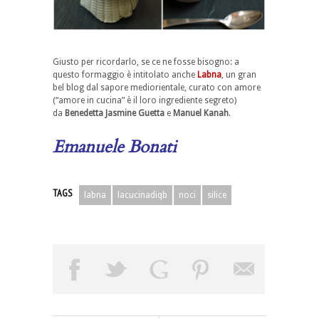
Giusto per ricordarlo, se ce ne fosse bisogno: a
questo formaggio è intitolato anche
Labna
, un gran
bel blog dal sapore mediorientale, curato con amore
(“amore in cucina” è il loro ingrediente segreto)
da
Benedetta Jasmine Guetta
e
Manuel Kanah
.
Emanuele Bonati
TAGS
labna
lacucinadiqb
noci
silice