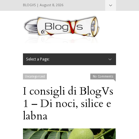
BLOGVS | August 8, 2026
Nascondi
Chi siamo
Contattaci
CIBVS
Blogvs
Foodthings
Foodsletter
Select a Page:
Nascondi
Home
Mangiare e Bere
Bere
Andare
Leggere
L’AntipatiCibVs
Qui Milano
Uncategorized
No Comments
I consigli di BlogVs
1 – Di noci, silice e
labna